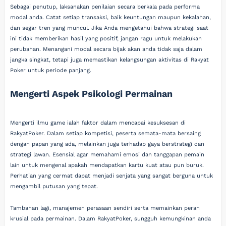
Sebagai penutup, laksanakan penilaian secara berkala pada performa
modal anda. Catat setiap transaksi, baik keuntungan maupun kekalahan,
dan segar tren yang muncul. Jika Anda mengetahui bahwa strategi saat
ini tidak memberikan hasil yang positif, jangan ragu untuk melakukan
perubahan. Menangani modal secara bijak akan anda tidak saja dalam
jangka singkat, tetapi juga memastikan kelangsungan aktivitas di Rakyat
Poker untuk periode panjang.
Mengerti Aspek Psikologi Permainan
Mengerti ilmu game ialah faktor dalam mencapai kesuksesan di
RakyatPoker. Dalam setiap kompetisi, peserta semata-mata bersaing
dengan papan yang ada, melainkan juga terhadap gaya berstrategi dan
strategi lawan. Esensial agar memahami emosi dan tanggapan pemain
lain untuk mengenal apakah mendapatkan kartu kuat atau pun buruk.
Perhatian yang cermat dapat menjadi senjata yang sangat berguna untuk
mengambil putusan yang tepat.
Tambahan lagi, manajemen perasaan sendiri serta memainkan peran
krusial pada permainan. Dalam RakyatPoker, sungguh kemungkinan anda