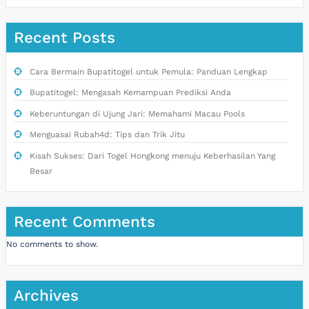
Recent Posts
Cara Bermain Bupatitogel untuk Pemula: Panduan Lengkap
Bupatitogel: Mengasah Kemampuan Prediksi Anda
Keberuntungan di Ujung Jari: Memahami Macau Pools
Menguasai Rubah4d: Tips dan Trik Jitu
Kisah Sukses: Dari Togel Hongkong menuju Keberhasilan Yang
Besar
Recent Comments
No comments to show.
Archives