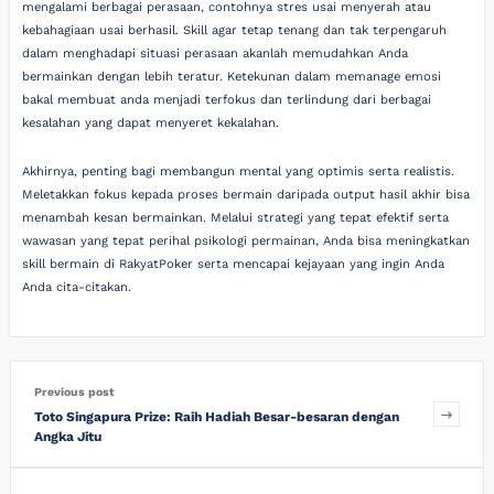
mengalami berbagai perasaan, contohnya stres usai menyerah atau
kebahagiaan usai berhasil. Skill agar tetap tenang dan tak terpengaruh
dalam menghadapi situasi perasaan akanlah memudahkan Anda
bermainkan dengan lebih teratur. Ketekunan dalam memanage emosi
bakal membuat anda menjadi terfokus dan terlindung dari berbagai
kesalahan yang dapat menyeret kekalahan.
Akhirnya, penting bagi membangun mental yang optimis serta realistis.
Meletakkan fokus kepada proses bermain daripada output hasil akhir bisa
menambah kesan bermainkan. Melalui strategi yang tepat efektif serta
wawasan yang tepat perihal psikologi permainan, Anda bisa meningkatkan
skill bermain di RakyatPoker serta mencapai kejayaan yang ingin Anda
Anda cita-citakan.
Previous post
Toto Singapura Prize: Raih Hadiah Besar-besaran dengan
Angka Jitu