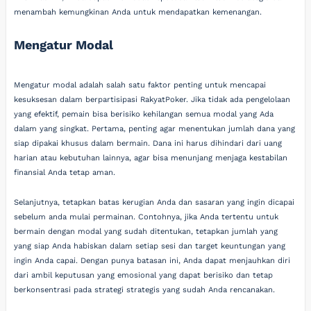
menambah kemungkinan Anda untuk mendapatkan kemenangan.
Mengatur Modal
Mengatur modal adalah salah satu faktor penting untuk mencapai
kesuksesan dalam berpartisipasi RakyatPoker. Jika tidak ada pengelolaan
yang efektif, pemain bisa berisiko kehilangan semua modal yang Ada
dalam yang singkat. Pertama, penting agar menentukan jumlah dana yang
siap dipakai khusus dalam bermain. Dana ini harus dihindari dari uang
harian atau kebutuhan lainnya, agar bisa menunjang menjaga kestabilan
finansial Anda tetap aman.
Selanjutnya, tetapkan batas kerugian Anda dan sasaran yang ingin dicapai
sebelum anda mulai permainan. Contohnya, jika Anda tertentu untuk
bermain dengan modal yang sudah ditentukan, tetapkan jumlah yang
yang siap Anda habiskan dalam setiap sesi dan target keuntungan yang
ingin Anda capai. Dengan punya batasan ini, Anda dapat menjauhkan diri
dari ambil keputusan yang emosional yang dapat berisiko dan tetap
berkonsentrasi pada strategi strategis yang sudah Anda rencanakan.