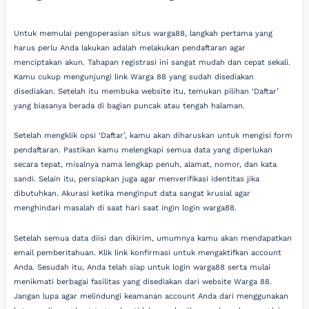
Untuk memulai pengoperasian situs warga88, langkah pertama yang
harus perlu Anda lakukan adalah melakukan pendaftaran agar
menciptakan akun. Tahapan registrasi ini sangat mudah dan cepat sekali.
Kamu cukup mengunjungi link Warga 88 yang sudah disediakan
disediakan. Setelah itu membuka website itu, temukan pilihan ‘Daftar’
yang biasanya berada di bagian puncak atau tengah halaman.
Setelah mengklik opsi ‘Daftar’, kamu akan diharuskan untuk mengisi form
pendaftaran. Pastikan kamu melengkapi semua data yang diperlukan
secara tepat, misalnya nama lengkap penuh, alamat, nomor, dan kata
sandi. Selain itu, persiapkan juga agar menverifikasi identitas jika
dibutuhkan. Akurasi ketika menginput data sangat krusial agar
menghindari masalah di saat hari saat ingin login warga88.
Setelah semua data diisi dan dikirim, umumnya kamu akan mendapatkan
email pemberitahuan. Klik link konfirmasi untuk mengaktifkan account
Anda. Sesudah itu, Anda telah siap untuk login warga88 serta mulai
menikmati berbagai fasilitas yang disediakan dari website Warga 88.
Jangan lupa agar melindungi keamanan account Anda dari menggunakan