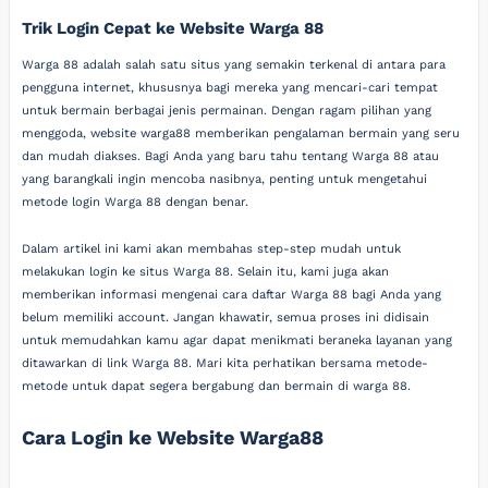
Trik Login Cepat ke Website Warga 88
Warga 88 adalah salah satu situs yang semakin terkenal di antara para
pengguna internet, khususnya bagi mereka yang mencari-cari tempat
untuk bermain berbagai jenis permainan. Dengan ragam pilihan yang
menggoda, website warga88 memberikan pengalaman bermain yang seru
dan mudah diakses. Bagi Anda yang baru tahu tentang Warga 88 atau
yang barangkali ingin mencoba nasibnya, penting untuk mengetahui
metode login Warga 88 dengan benar.
Dalam artikel ini kami akan membahas step-step mudah untuk
melakukan login ke situs Warga 88. Selain itu, kami juga akan
memberikan informasi mengenai cara daftar Warga 88 bagi Anda yang
belum memiliki account. Jangan khawatir, semua proses ini didisain
untuk memudahkan kamu agar dapat menikmati beraneka layanan yang
ditawarkan di link Warga 88. Mari kita perhatikan bersama metode-
metode untuk dapat segera bergabung dan bermain di warga 88.
Cara Login ke Website Warga88