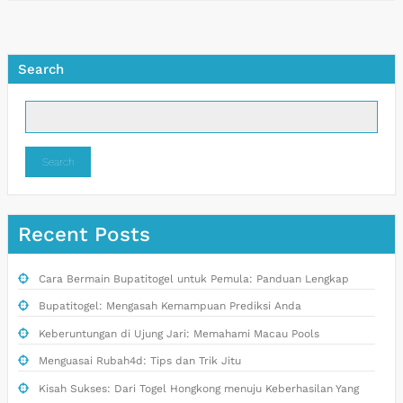
Search
Search
Recent Posts
Cara Bermain Bupatitogel untuk Pemula: Panduan Lengkap
Bupatitogel: Mengasah Kemampuan Prediksi Anda
Keberuntungan di Ujung Jari: Memahami Macau Pools
Menguasai Rubah4d: Tips dan Trik Jitu
Kisah Sukses: Dari Togel Hongkong menuju Keberhasilan Yang