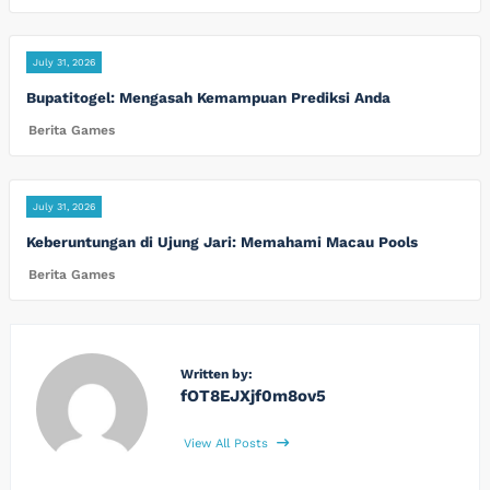
July 31, 2026
Bupatitogel: Mengasah Kemampuan Prediksi Anda
Berita Games
July 31, 2026
Keberuntungan di Ujung Jari: Memahami Macau Pools
Berita Games
Written by:
fOT8EJXjf0m8ov5
View All Posts