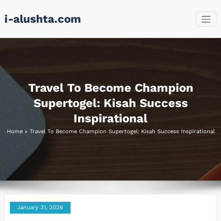
Skip
i-alushta.com
to
content
Travel To Become Champion
Supertogel: Kisah Success
Inspirational
Home
»
Travel To Become Champion Supertogel: Kisah Success Inspirational
January 31, 2026