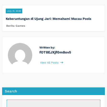
July 31, 2026
Keberuntungan di Ujung Jari: Memahami Macau Pools
Berita Games
Written by:
fOT8EJXjf0m8ov5
View All Posts
Search