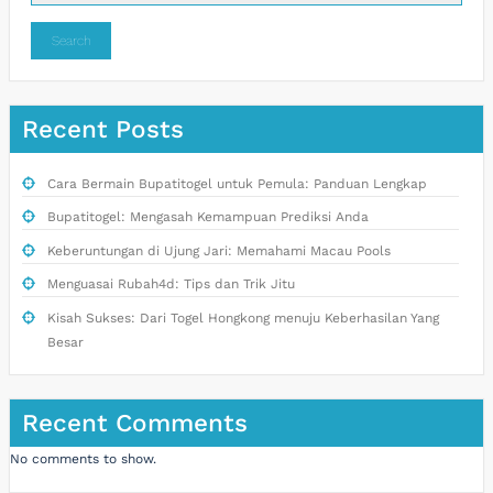
Search
Recent Posts
Cara Bermain Bupatitogel untuk Pemula: Panduan Lengkap
Bupatitogel: Mengasah Kemampuan Prediksi Anda
Keberuntungan di Ujung Jari: Memahami Macau Pools
Menguasai Rubah4d: Tips dan Trik Jitu
Kisah Sukses: Dari Togel Hongkong menuju Keberhasilan Yang
Besar
Recent Comments
No comments to show.