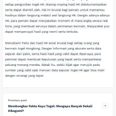
setiap pengundian togel HK. Masing-masing hasil HK didokumentasikan
serta dapat diambil oleh. Hal ini krusial bagi pemain untuk memantau
hasilnya dalam langsung melalui sesi langsung HK. Dengan adanya adanya
HK, para pemain dapat menyaksikan moment di mana angka secara real
time, yang membuat serunya dalam permainan bermain. Masyarakat pun
dapat mempercayai hasil yang resmi serta terbuka.
Memahami Paito dan hasil HK amat krusial bagi setiap orang yang
bermain togel Hongkong. Dengan informasi yang akurate serta data
sejarah dari paito, serta hasil hasil yang valid dapat dipercaya, para
peminat dapat membuat keputusan yang tepat serta memperbesar
peluang menang mereka. Sebab itu, selalu bijak agar merujuk pada
sumber yang valid saat mencari data seputar togel HK agar bisa main
dengan strategi yang tepat.
Previous post
Membongkar Fakta Kayu Togel: Mengapa Banyak Sekali
Dikagumi?