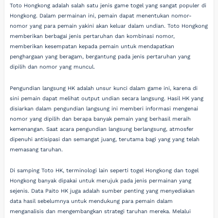
Toto Hongkong adalah salah satu jenis game togel yang sangat populer di
Hongkong. Dalam permainan ini, pemain dapat menentukan nomor-
nomor yang para pemain yakini akan keluar dalam undian. Toto Hongkong
memberikan berbagai jenis pertaruhan dan kombinasi nomor,
memberikan kesempatan kepada pemain untuk mendapatkan
penghargaan yang beragam, bergantung pada jenis pertaruhan yang
dipilih dan nomor yang muncul.
Pengundian langsung HK adalah unsur kunci dalam game ini, karena di
sini pemain dapat melihat output undian secara langsung. Hasil HK yang
disiarkan dalam pengundian langsung ini memberi informasi mengenai
nomor yang dipilih dan berapa banyak pemain yang berhasil meraih
kemenangan. Saat acara pengundian langsung berlangsung, atmosfer
dipenuhi antisipasi dan semangat juang, terutama bagi yang yang telah
memasang taruhan.
Di samping Toto HK, terminologi lain seperti togel Hongkong dan togel
Hongkong banyak dipakai untuk merujuk pada jenis permainan yang
sejenis. Data Paito HK juga adalah sumber penting yang menyediakan
data hasil sebelumnya untuk mendukung para pemain dalam
menganalisis dan mengembangkan strategi taruhan mereka. Melalui