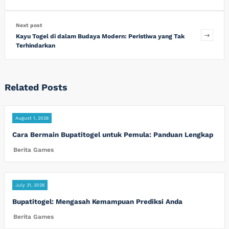
Next post
Kayu Togel di dalam Budaya Modern: Peristiwa yang Tak
Terhindarkan
Related Posts
August 1, 2026
Cara Bermain Bupatitogel untuk Pemula: Panduan Lengkap
Berita Games
July 31, 2026
Bupatitogel: Mengasah Kemampuan Prediksi Anda
Berita Games