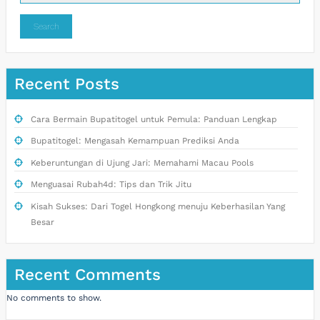
Search
Recent Posts
Cara Bermain Bupatitogel untuk Pemula: Panduan Lengkap
Bupatitogel: Mengasah Kemampuan Prediksi Anda
Keberuntungan di Ujung Jari: Memahami Macau Pools
Menguasai Rubah4d: Tips dan Trik Jitu
Kisah Sukses: Dari Togel Hongkong menuju Keberhasilan Yang
Besar
Recent Comments
No comments to show.