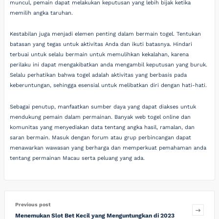
muncul, pemain dapat melakukan keputusan yang lebih bijak ketika
memilih angka taruhan.
Kestabilan juga menjadi elemen penting dalam bermain togel. Tentukan
batasan yang tegas untuk aktivitas Anda dan ikuti batasnya. Hindari
terbuai untuk selalu bermain untuk memulihkan kekalahan, karena
perilaku ini dapat mengakibatkan anda mengambil keputusan yang buruk.
Selalu perhatikan bahwa togel adalah aktivitas yang berbasis pada
keberuntungan, sehingga esensial untuk melibatkan diri dengan hati-hati.
Sebagai penutup, manfaatkan sumber daya yang dapat diakses untuk
mendukung pemain dalam permainan. Banyak web togel online dan
komunitas yang menyediakan data tentang angka hasil, ramalan, dan
saran bermain. Masuk dengan forum atau grup perbincangan dapat
menawarkan wawasan yang berharga dan memperkuat pemahaman anda
tentang permainan Macau serta peluang yang ada.
Previous post
Menemukan Slot Bet Kecil yang Menguntungkan di 2023