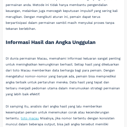
permainan anda. Metode ini tidak hanya membantu pengendalian
keuangan, melainkan juga mencegah keputusan impulsif yang sering kali
merugikan. Dengan mengikuti aturan ini, pemain dapat terus
berpartisipasi dalam permainan sambil masih menyukai proses tanpa
tekanan berlebihan.
Informasi Hasil dan Angka Unggulan
Di dunia permainan Macau, memahami informasi keluaran sangat penting
untuk meningkatkan kemungkinan berhasil. Setiap hasil yang dikeluarkan
dari toto Macau memberikan data berharga bagi para pemain. Dengan
mengetahui nomor-nomor yang banyak ada, pemain bisa memprediksi
angka terbaik untuk pertaruhan mereka. Data hasil yang tepat dan
terbaru menjadi pedoman utama dalam merumuskan strategi permainan
yang lebih baik efektif.
Di samping itu, analisis dari angka hasil yang lalu memberikan
kesempatan pemain untuk menemukan corak atau kecenderungan
tertentu.
toto macau
Misalnya, jika nomor tertentu dengan konsisten
muncul dalam beberapa output, bisa jadi angka tersebut memiliki