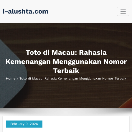
Skip
i-alushta.com
to
content
Toto di Macau: Rahasia
Kemenangan Menggunakan Nomor
Terbaik
Home
»
Toto di Macau: Rahasia Kemenangan Menggunakan Nomor Terbaik
February 9, 2026