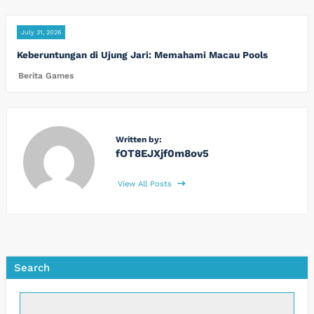
July 31, 2026
Keberuntungan di Ujung Jari: Memahami Macau Pools
Berita Games
Written by:
fOT8EJXjf0m8ov5
View All Posts
Search