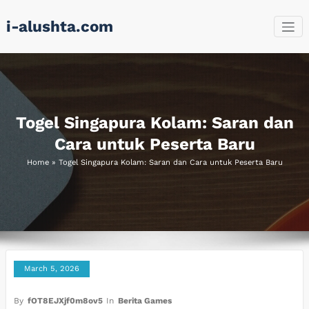
Skip
i-alushta.com
to
content
Togel Singapura Kolam: Saran dan
Cara untuk Peserta Baru
Home
»
Togel Singapura Kolam: Saran dan Cara untuk Peserta Baru
March 5, 2026
By
fOT8EJXjf0m8ov5
In
Berita Games