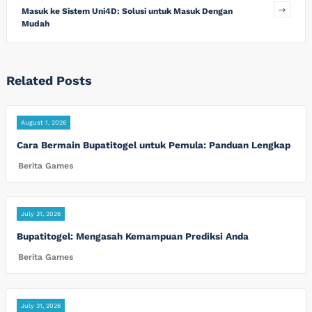
Masuk ke Sistem Uni4D: Solusi untuk Masuk Dengan
Mudah
Related Posts
August 1, 2026
Cara Bermain Bupatitogel untuk Pemula: Panduan Lengkap
Berita Games
July 31, 2026
Bupatitogel: Mengasah Kemampuan Prediksi Anda
Berita Games
July 31, 2026