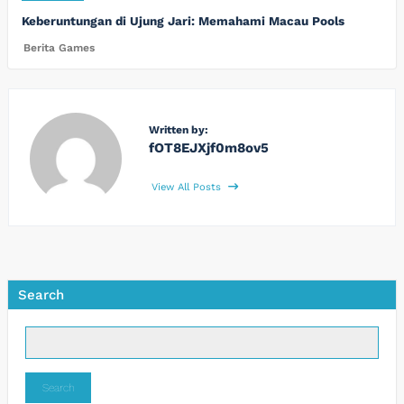
Keberuntungan di Ujung Jari: Memahami Macau Pools
Berita Games
Written by:
fOT8EJXjf0m8ov5
View All Posts
Search
Search