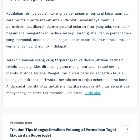
finansial dalam jumlah besar.
Kesalahan lainnya adalah kurangnya pemahaman tentang ketentuan dan
cara bermain serta mekanisme kuda slot. Sebelumnya memulai
permainan, pastikan Anda mengetahui seluruh fitur yang ada, termasuk
bagaimana mengaktifkan hadiah serta putaran gratis. Tanpa pemahaman
yang memadai, anda bisa kehilangan kesempatan dalam memaksimalkan
kemenangan yang mungkin didapat.
Terakhir, banyak orang yang terperangkap ke dalam jebakan bermain
terlalu panjang. Slot dirancang guna menghibur akan tetapi sering
membuat Anda terlena. Pengaturan durasi bermain sangatlah krusial.
Luangkan istirahat dari waktu berkala serta tinjau seberapa lama lama
Anda sudah beraktivitas untuk memastikan supaya aktivitas senantiasa
menyenangkan serta tak menimbulkan stres.
kuda slot
Previous post
Trik dan Tips Mengoptimalkan Peluang di Permainan Togel
Macau dan Supertogel