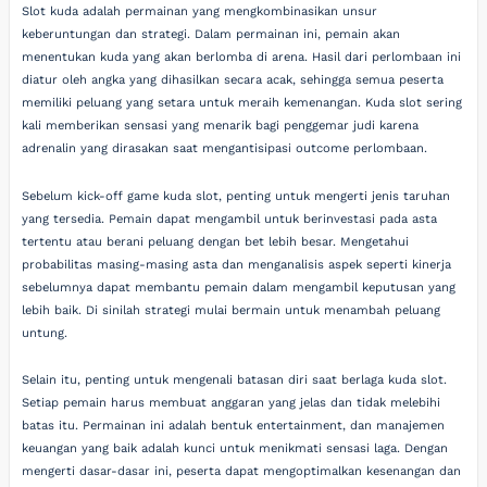
Slot kuda adalah permainan yang mengkombinasikan unsur
keberuntungan dan strategi. Dalam permainan ini, pemain akan
menentukan kuda yang akan berlomba di arena. Hasil dari perlombaan ini
diatur oleh angka yang dihasilkan secara acak, sehingga semua peserta
memiliki peluang yang setara untuk meraih kemenangan. Kuda slot sering
kali memberikan sensasi yang menarik bagi penggemar judi karena
adrenalin yang dirasakan saat mengantisipasi outcome perlombaan.
Sebelum kick-off game kuda slot, penting untuk mengerti jenis taruhan
yang tersedia. Pemain dapat mengambil untuk berinvestasi pada asta
tertentu atau berani peluang dengan bet lebih besar. Mengetahui
probabilitas masing-masing asta dan menganalisis aspek seperti kinerja
sebelumnya dapat membantu pemain dalam mengambil keputusan yang
lebih baik. Di sinilah strategi mulai bermain untuk menambah peluang
untung.
Selain itu, penting untuk mengenali batasan diri saat berlaga kuda slot.
Setiap pemain harus membuat anggaran yang jelas dan tidak melebihi
batas itu. Permainan ini adalah bentuk entertainment, dan manajemen
keuangan yang baik adalah kunci untuk menikmati sensasi laga. Dengan
mengerti dasar-dasar ini, peserta dapat mengoptimalkan kesenangan dan