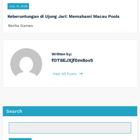
July 31, 2026
Keberuntungan di Ujung Jari: Memahami Macau Pools
Berita Games
Written by:
fOT8EJXjf0m8ov5
View All Posts
Search