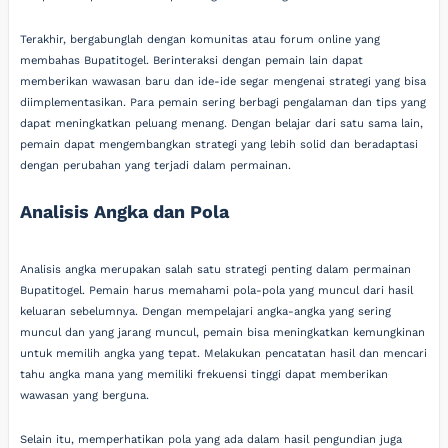
Terakhir, bergabunglah dengan komunitas atau forum online yang
membahas Bupatitogel. Berinteraksi dengan pemain lain dapat
memberikan wawasan baru dan ide-ide segar mengenai strategi yang bisa
diimplementasikan. Para pemain sering berbagi pengalaman dan tips yang
dapat meningkatkan peluang menang. Dengan belajar dari satu sama lain,
pemain dapat mengembangkan strategi yang lebih solid dan beradaptasi
dengan perubahan yang terjadi dalam permainan.
Analisis Angka dan Pola
Analisis angka merupakan salah satu strategi penting dalam permainan
Bupatitogel. Pemain harus memahami pola-pola yang muncul dari hasil
keluaran sebelumnya. Dengan mempelajari angka-angka yang sering
muncul dan yang jarang muncul, pemain bisa meningkatkan kemungkinan
untuk memilih angka yang tepat. Melakukan pencatatan hasil dan mencari
tahu angka mana yang memiliki frekuensi tinggi dapat memberikan
wawasan yang berguna.
Selain itu, memperhatikan pola yang ada dalam hasil pengundian juga