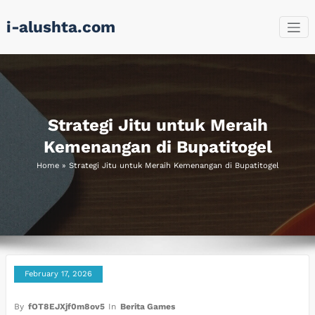
Skip
i-alushta.com
to
content
Strategi Jitu untuk Meraih
Kemenangan di Bupatitogel
Home
»
Strategi Jitu untuk Meraih Kemenangan di Bupatitogel
February 17, 2026
By
fOT8EJXjf0m8ov5
In
Berita Games