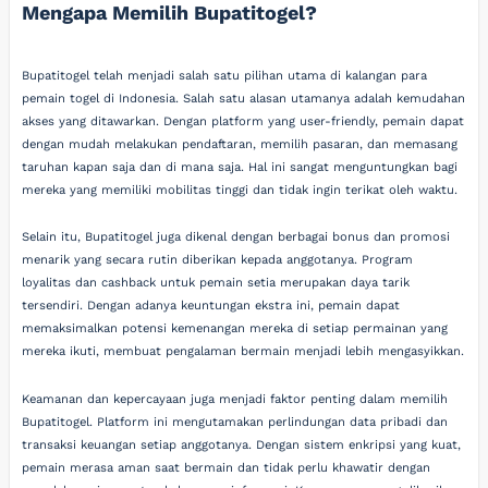
Mengapa Memilih Bupatitogel?
Bupatitogel telah menjadi salah satu pilihan utama di kalangan para
pemain togel di Indonesia. Salah satu alasan utamanya adalah kemudahan
akses yang ditawarkan. Dengan platform yang user-friendly, pemain dapat
dengan mudah melakukan pendaftaran, memilih pasaran, dan memasang
taruhan kapan saja dan di mana saja. Hal ini sangat menguntungkan bagi
mereka yang memiliki mobilitas tinggi dan tidak ingin terikat oleh waktu.
Selain itu, Bupatitogel juga dikenal dengan berbagai bonus dan promosi
menarik yang secara rutin diberikan kepada anggotanya. Program
loyalitas dan cashback untuk pemain setia merupakan daya tarik
tersendiri. Dengan adanya keuntungan ekstra ini, pemain dapat
memaksimalkan potensi kemenangan mereka di setiap permainan yang
mereka ikuti, membuat pengalaman bermain menjadi lebih mengasyikkan.
Keamanan dan kepercayaan juga menjadi faktor penting dalam memilih
Bupatitogel. Platform ini mengutamakan perlindungan data pribadi dan
transaksi keuangan setiap anggotanya. Dengan sistem enkripsi yang kuat,
pemain merasa aman saat bermain dan tidak perlu khawatir dengan