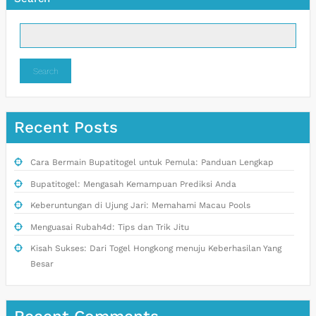
Search
Recent Posts
Cara Bermain Bupatitogel untuk Pemula: Panduan Lengkap
Bupatitogel: Mengasah Kemampuan Prediksi Anda
Keberuntungan di Ujung Jari: Memahami Macau Pools
Menguasai Rubah4d: Tips dan Trik Jitu
Kisah Sukses: Dari Togel Hongkong menuju Keberhasilan Yang
Besar
Recent Comments