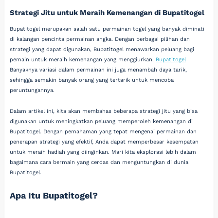
Strategi Jitu untuk Meraih Kemenangan di Bupatitogel
Bupatitogel merupakan salah satu permainan togel yang banyak diminati
di kalangan pencinta permainan angka. Dengan berbagai pilihan dan
strategi yang dapat digunakan, Bupatitogel menawarkan peluang bagi
pemain untuk meraih kemenangan yang menggiurkan.
Bupatitogel
Banyaknya variasi dalam permainan ini juga menambah daya tarik,
sehingga semakin banyak orang yang tertarik untuk mencoba
peruntungannya.
Dalam artikel ini, kita akan membahas beberapa strategi jitu yang bisa
digunakan untuk meningkatkan peluang memperoleh kemenangan di
Bupatitogel. Dengan pemahaman yang tepat mengenai permainan dan
penerapan strategi yang efektif, Anda dapat memperbesar kesempatan
untuk meraih hadiah yang diinginkan. Mari kita eksplorasi lebih dalam
bagaimana cara bermain yang cerdas dan menguntungkan di dunia
Bupatitogel.
Apa Itu Bupatitogel?