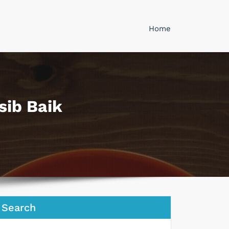
Home
sib Baik
Search