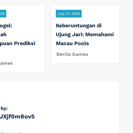
026
July 31, 2026
ogel:
Keberuntungan di
sah
Ujung Jari: Memahami
uan Prediksi
Macau Pools
Berita Games
Games
 by:
JXjf0m8ov5