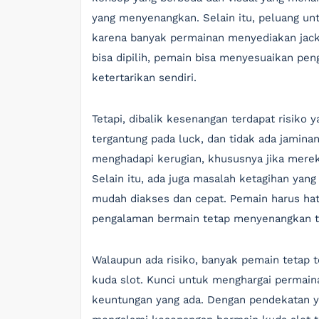
yang menyenangkan. Selain itu, peluang unt
karena banyak permainan menyediakan jack
bisa dipilih, pemain bisa menyesuaikan pe
ketertarikan sendiri.
Tetapi, dibalik kesenangan terdapat risiko
tergantung pada luck, dan tidak ada jamin
menghadapi kerugian, khususnya jika merek
Selain itu, ada juga masalah ketagihan yan
mudah diakses dan cepat. Pemain harus hat
pengalaman bermain tetap menyenangkan ta
Walaupun ada risiko, banyak pemain tetap
kuda slot. Kunci untuk menghargai permaina
keuntungan yang ada. Dengan pendekatan y