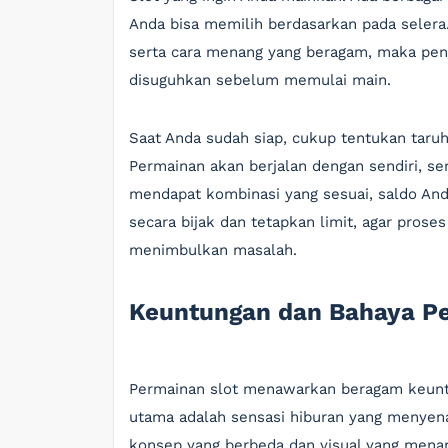
Anda bisa memilih berdasarkan pada seler
serta cara menang yang beragam, maka pent
disuguhkan sebelum memulai main.
Saat Anda sudah siap, cukup tentukan taruh
Permainan akan berjalan dengan sendiri, se
mendapat kombinasi yang sesuai, saldo An
secara bijak dan tetapkan limit, agar prose
menimbulkan masalah.
Keuntungan dan Bahaya Pe
Permainan slot menawarkan beragam keuntu
utama adalah sensasi hiburan yang menyen
konsep yang berbeda dan visual yang mena