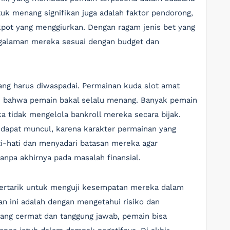
uk menang signifikan juga adalah faktor pendorong,
pot yang menggiurkan. Dengan ragam jenis bet yang
ngalaman mereka sesuai dengan budget dan
 yang harus diwaspadai. Permainan kuda slot amat
an bahwa pemain bakal selalu menang. Banyak pemain
a tidak mengelola bankroll mereka secara bijak.
g dapat muncul, karena karakter permainan yang
i-hati dan menyadari batasan mereka agar
npa akhirnya pada masalah finansial.
 tertarik untuk menguji kesempatan mereka dalam
n ini adalah dengan mengetahui risiko dan
ang cermat dan tanggung jawab, pemain bisa