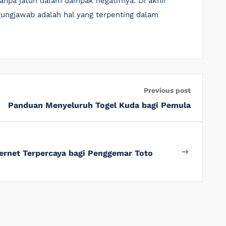
npa jatuh dalam dampak negatifnya. Di akhir
ungjawab adalah hal yang terpenting dalam
Previous post
Panduan Menyeluruh Togel Kuda bagi Pemula
ternet Terpercaya bagi Penggemar Toto