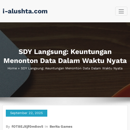
Skip
i-alushta.com
to
content
SDY Langsung: Keuntungan
Menonton Data Dalam Waktu Nyata
Home
»
SDY Langsung: Keuntungan Menonton Data Dalam Waktu Nyata
September 22, 2025
By
fOT8EJXjf0m8ov5
In
Berita Games