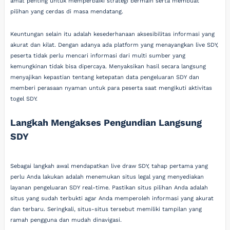
amat penting untuk memperbaiki strategi bermain serta membuat
pilihan yang cerdas di masa mendatang.
Keuntungan selain itu adalah kesederhanaan aksesibilitas informasi yang
akurat dan kilat. Dengan adanya ada platform yang menayangkan live SDY,
peserta tidak perlu mencari informasi dari multi sumber yang
kemungkinan tidak bisa dipercaya. Menyaksikan hasil secara langsung
menyajikan kepastian tentang ketepatan data pengeluaran SDY dan
memberi perasaan nyaman untuk para peserta saat mengikuti aktivitas
togel SDY.
Langkah Mengakses Pengundian Langsung
SDY
Sebagai langkah awal mendapatkan live draw SDY, tahap pertama yang
perlu Anda lakukan adalah menemukan situs legal yang menyediakan
layanan pengeluaran SDY real-time. Pastikan situs pilihan Anda adalah
situs yang sudah terbukti agar Anda memperoleh informasi yang akurat
dan terbaru. Seringkali, situs-situs tersebut memiliki tampilan yang
ramah pengguna dan mudah dinavigasi.