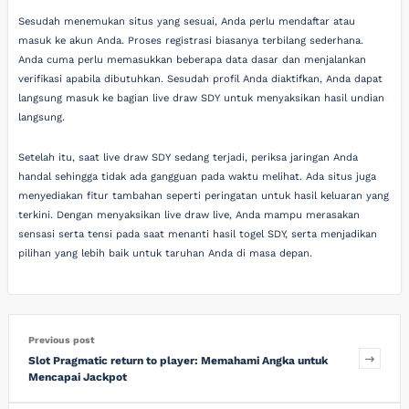
Sesudah menemukan situs yang sesuai, Anda perlu mendaftar atau
masuk ke akun Anda. Proses registrasi biasanya terbilang sederhana.
Anda cuma perlu memasukkan beberapa data dasar dan menjalankan
verifikasi apabila dibutuhkan. Sesudah profil Anda diaktifkan, Anda dapat
langsung masuk ke bagian live draw SDY untuk menyaksikan hasil undian
langsung.
Setelah itu, saat live draw SDY sedang terjadi, periksa jaringan Anda
handal sehingga tidak ada gangguan pada waktu melihat. Ada situs juga
menyediakan fitur tambahan seperti peringatan untuk hasil keluaran yang
terkini. Dengan menyaksikan live draw live, Anda mampu merasakan
sensasi serta tensi pada saat menanti hasil togel SDY, serta menjadikan
pilihan yang lebih baik untuk taruhan Anda di masa depan.
Previous post
Slot Pragmatic return to player: Memahami Angka untuk
Mencapai Jackpot