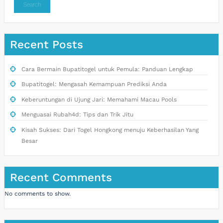
Search
Recent Posts
Cara Bermain Bupatitogel untuk Pemula: Panduan Lengkap
Bupatitogel: Mengasah Kemampuan Prediksi Anda
Keberuntungan di Ujung Jari: Memahami Macau Pools
Menguasai Rubah4d: Tips dan Trik Jitu
Kisah Sukses: Dari Togel Hongkong menuju Keberhasilan Yang
Besar
Recent Comments
No comments to show.