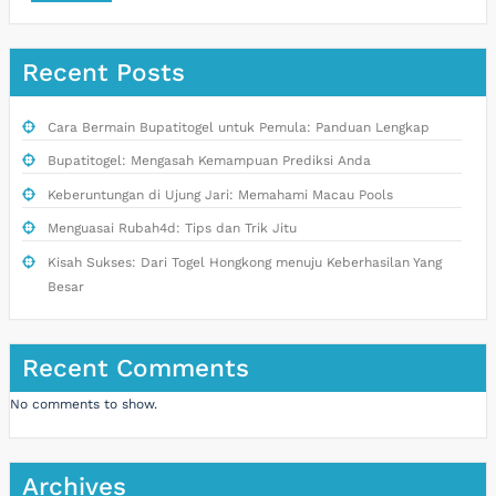
Recent Posts
Cara Bermain Bupatitogel untuk Pemula: Panduan Lengkap
Bupatitogel: Mengasah Kemampuan Prediksi Anda
Keberuntungan di Ujung Jari: Memahami Macau Pools
Menguasai Rubah4d: Tips dan Trik Jitu
Kisah Sukses: Dari Togel Hongkong menuju Keberhasilan Yang
Besar
Recent Comments
No comments to show.
Archives