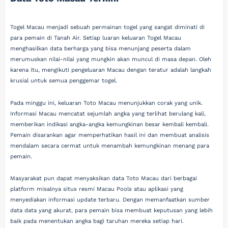
Togel Macau menjadi sebuah permainan togel yang sangat diminati di
para pemain di Tanah Air. Setiap luaran keluaran Togel Macau
menghasilkan data berharga yang bisa menunjang peserta dalam
merumuskan nilai-nilai yang mungkin akan muncul di masa depan. Oleh
karena itu, mengikuti pengeluaran Macau dengan teratur adalah langkah
krusial untuk semua penggemar togel.
Pada minggu ini, keluaran Toto Macau menunjukkan corak yang unik.
Informasi Macau mencatat sejumlah angka yang terlihat berulang kali,
memberikan indikasi angka-angka kemungkinan besar kembali kembali.
Pemain disarankan agar memperhatikan hasil ini dan membuat analisis
mendalam secara cermat untuk menambah kemungkinan menang para
pemain.
Masyarakat pun dapat menyaksikan data Toto Macau dari berbagai
platform misalnya situs resmi Macau Pools atau aplikasi yang
menyediakan informasi update terbaru. Dengan memanfaatkan sumber
data data yang akurat, para pemain bisa membuat keputusan yang lebih
baik pada menentukan angka bagi taruhan mereka setiap hari.