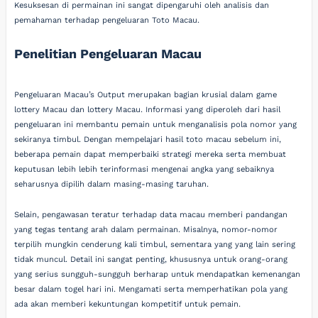
Kesuksesan di permainan ini sangat dipengaruhi oleh analisis dan
pemahaman terhadap pengeluaran Toto Macau.
Penelitian Pengeluaran Macau
Pengeluaran Macau’s Output merupakan bagian krusial dalam game
lottery Macau dan lottery Macau. Informasi yang diperoleh dari hasil
pengeluaran ini membantu pemain untuk menganalisis pola nomor yang
sekiranya timbul. Dengan mempelajari hasil toto macau sebelum ini,
beberapa pemain dapat memperbaiki strategi mereka serta membuat
keputusan lebih lebih terinformasi mengenai angka yang sebaiknya
seharusnya dipilih dalam masing-masing taruhan.
Selain, pengawasan teratur terhadap data macau memberi pandangan
yang tegas tentang arah dalam permainan. Misalnya, nomor-nomor
terpilih mungkin cenderung kali timbul, sementara yang yang lain sering
tidak muncul. Detail ini sangat penting, khususnya untuk orang-orang
yang serius sungguh-sungguh berharap untuk mendapatkan kemenangan
besar dalam togel hari ini. Mengamati serta memperhatikan pola yang
ada akan memberi kekuntungan kompetitif untuk pemain.