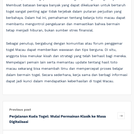
Membuat batasan berapa banyak yang dapat dikeluarkan untuk bertaruh
togel sangat penting agar tidak terjebak dalam putaran perjudian yang
berbahaya. Dalam hal ini, pemahaman tentang belanja toto macau dapat
membantu mengontrol pengeluaran dan memastikan bahwa bermain
tetap menjadi hiburan, bukan sumber stres finansial.
Sebagai penutup, bergabung dengan komunitas atau forum penggemar
togel Macau dapat memberikan wawasan dan tips berguna. Di situ,
anggota bisa menukar kisah dan strategi yang telah berhasil bagi mereka.
Mempelajari pemain lain serta memantau update tentang hasil toto
macau sekarang bisa menambah ilmu dan mempercepat proses belajar
dalam bermain togel. Secara sederhana, kerja sama dan berbagi informasi
dapat jadi kunci dalam mendapatkan keberhasilan di togel Macau.
Previous post
Perjalanan Kuda Togel: Mulai Permainan Klasik ke Masa
Digitalisasi