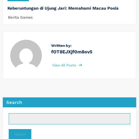
Keberuntungan di Ujung Jari: Memahami Macau Pools
Berita Games
Written by:
fOT8EJXjf0m8ov5
View All Posts
Search
Search