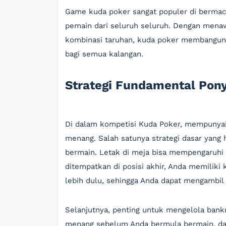
Game kuda poker sangat populer di berma
pemain dari seluruh seluruh. Dengan me
kombinasi taruhan, kuda poker membangun 
bagi semua kalangan.
Strategi Fundamental Pon
Di dalam kompetisi Kuda Poker, mempunyai 
menang. Salah satunya strategi dasar yang
bermain. Letak di meja bisa mempengaruhi 
ditempatkan di posisi akhir, Anda memiliki 
lebih dulu, sehingga Anda dapat mengambil 
Selanjutnya, penting untuk mengelola bankr
menang sebelum Anda bermula bermain, dan