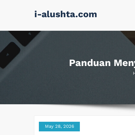
Skip
i-alushta.com
to
content
Panduan Meny
May 28, 2026