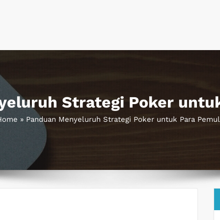
eluruh Strategi Poker untu
Home
»
Panduan Menyeluruh Strategi Poker untuk Para Pemul