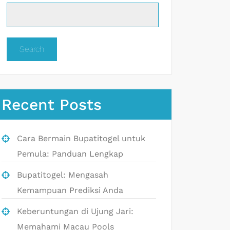
Search
Recent Posts
Cara Bermain Bupatitogel untuk
Pemula: Panduan Lengkap
Bupatitogel: Mengasah
Kemampuan Prediksi Anda
Keberuntungan di Ujung Jari:
Memahami Macau Pools