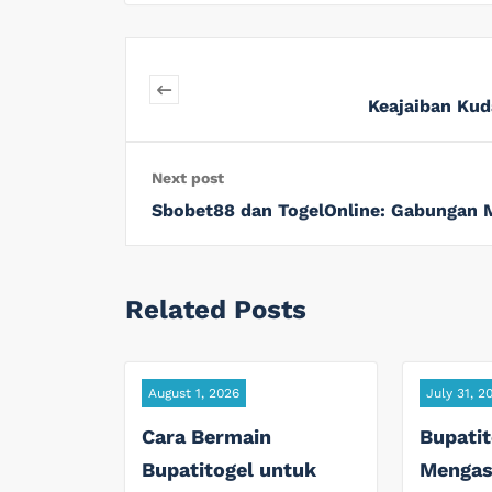
Keajaiban Kud
Next post
Sbobet88 dan TogelOnline: Gabungan 
Related Posts
August 1, 2026
July 31, 2
Cara Bermain
Bupatit
Bupatitogel untuk
Menga