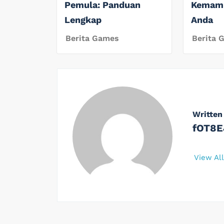
Pemula: Panduan
Kemamp
Lengkap
Anda
Berita Games
Berita 
Written
fOT8E
View Al