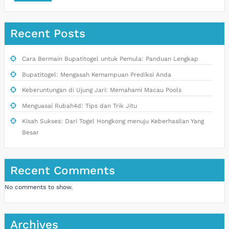
Recent Posts
Cara Bermain Bupatitogel untuk Pemula: Panduan Lengkap
Bupatitogel: Mengasah Kemampuan Prediksi Anda
Keberuntungan di Ujung Jari: Memahami Macau Pools
Menguasai Rubah4d: Tips dan Trik Jitu
Kisah Sukses: Dari Togel Hongkong menuju Keberhasilan Yang
Besar
Recent Comments
No comments to show.
Archives