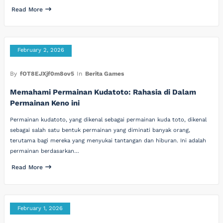
Read More
February 2, 2026
By
fOT8EJXjf0m8ov5
In
Berita Games
Memahami Permainan Kudatoto: Rahasia di Dalam
Permainan Keno ini
Permainan kudatoto, yang dikenal sebagai permainan kuda toto, dikenal
sebagai salah satu bentuk permainan yang diminati banyak orang,
terutama bagi mereka yang menyukai tantangan dan hiburan. Ini adalah
permainan berdasarkan…
Read More
February 1, 2026