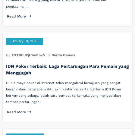
taruhan dan peluang yang menarik, super togel menawarkan
pengalaman…
Read More
January 31, 2026
By
fOT8EJXjf0m8ov5
In
Berita Games
IDN Poker Terbaik: Laga Pertarungan Para Pemain yang
Menggugah
Dunia maya poker di internet telah mengalami kemajuan yang sangat
besar dalam beberapa waktu akhir-akhir ini, serta platform IDN Poker
berkembang sebagai salah satu tempat terkemuka yang menyediakan
tempat pertarungan…
Read More