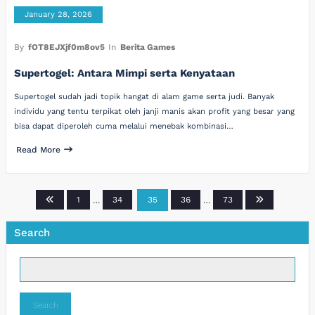
January 28, 2026
By
fOT8EJXjf0m8ov5
In
Berita Games
Supertogel: Antara Mimpi serta Kenyataan
Supertogel sudah jadi topik hangat di alam game serta judi. Banyak
individu yang tentu terpikat oleh janji manis akan profit yang besar yang
bisa dapat diperoleh cuma melalui menebak kombinasi…
Read More
Posts
1
…
34
35
36
…
73
pagination
Search
Search