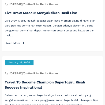
By
fOT8EJXjf0m8ov5
In
Berita Games
Live Draw Macau: Menyaksikan Hasil Live
Live Draw Macau adalah sebagai salah satu momen paling dinanti oleh
para pecinta permainan toto Macau. Dengan adanya sistem ini, para
penggemar permainan dapat menonton secara langsung keluaran dan
hasil…
Read More
January 31, 2026
By
fOT8EJXjf0m8ov5
In
Berita Games
Travel To Become Champion Supertogel: Kisah
Success Inspirational
Dalam permainan, super togel telah jadi salah satu salah satu yang
sangat menarik untuk para penggemar. super togel Melalui beragam tipe