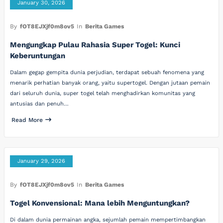
January 30, 2026
By
fOT8EJXjf0m8ov5
In
Berita Games
Mengungkap Pulau Rahasia Super Togel: Kunci
Keberuntungan
Dalam gegap gempita dunia perjudian, terdapat sebuah fenomena yang
menarik perhatian banyak orang, yaitu supertogel. Dengan jutaan pemain
dari seluruh dunia, super togel telah menghadirkan komunitas yang
antusias dan penuh…
Read More
January 29, 2026
By
fOT8EJXjf0m8ov5
In
Berita Games
Togel Konvensional: Mana lebih Menguntungkan?
Di dalam dunia permainan angka, sejumlah pemain mempertimbangkan