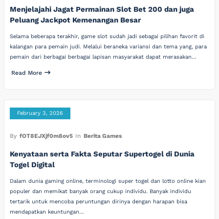
Menjelajahi Jagat Permainan Slot Bet 200 dan juga
Peluang Jackpot Kemenangan Besar
Selama beberapa terakhir, game slot sudah jadi sebagai pilihan favorit di
kalangan para pemain judi. Melalui beraneka variansi dan tema yang, para
pemain dari berbagai berbagai lapisan masyarakat dapat merasakan…
Read More
February 3, 2026
By
fOT8EJXjf0m8ov5
In
Berita Games
Kenyataan serta Fakta Seputar Supertogel di Dunia
Togel Digital
Dalam dunia gaming online, terminologi super togel dan lotto online kian
populer dan memikat banyak orang cukup individu. Banyak individu
tertarik untuk mencoba peruntungan dirinya dengan harapan bisa
mendapatkan keuntungan…