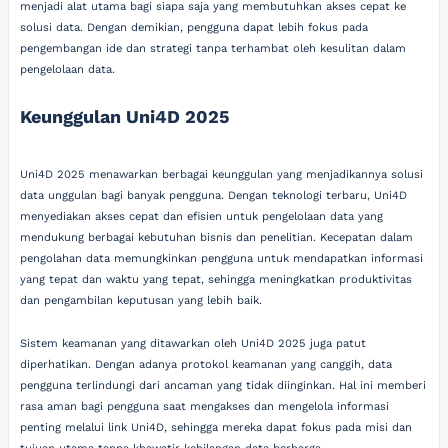
menjadi alat utama bagi siapa saja yang membutuhkan akses cepat ke
solusi data. Dengan demikian, pengguna dapat lebih fokus pada
pengembangan ide dan strategi tanpa terhambat oleh kesulitan dalam
pengelolaan data.
Keunggulan Uni4D 2025
Uni4D 2025 menawarkan berbagai keunggulan yang menjadikannya solusi
data unggulan bagi banyak pengguna. Dengan teknologi terbaru, Uni4D
menyediakan akses cepat dan efisien untuk pengelolaan data yang
mendukung berbagai kebutuhan bisnis dan penelitian. Kecepatan dalam
pengolahan data memungkinkan pengguna untuk mendapatkan informasi
yang tepat dan waktu yang tepat, sehingga meningkatkan produktivitas
dan pengambilan keputusan yang lebih baik.
Sistem keamanan yang ditawarkan oleh Uni4D 2025 juga patut
diperhatikan. Dengan adanya protokol keamanan yang canggih, data
pengguna terlindungi dari ancaman yang tidak diinginkan. Hal ini memberi
rasa aman bagi pengguna saat mengakses dan mengelola informasi
penting melalui link Uni4D, sehingga mereka dapat fokus pada misi dan