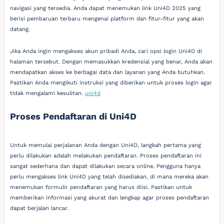
navigasi yang tersedia. Anda dapat menemukan link Uni4D 2025 yang
berisi pembaruan terbaru mengenai platform dan fitur-fitur yang akan
datang.
Jika Anda ingin mengakses akun pribadi Anda, cari opsi login Uni4D di
halaman tersebut. Dengan memasukkan kredensial yang benar, Anda akan
mendapatkan akses ke berbagai data dan layanan yang Anda butuhkan.
Pastikan Anda mengikuti instruksi yang diberikan untuk proses login agar
tidak mengalami kesulitan.
uni4d
Proses Pendaftaran di Uni4D
Untuk memulai perjalanan Anda dengan Uni4D, langkah pertama yang
perlu dilakukan adalah melakukan pendaftaran. Proses pendaftaran ini
sangat sederhana dan dapat dilakukan secara online. Pengguna hanya
perlu mengakses link Uni4D yang telah disediakan, di mana mereka akan
menemukan formulir pendaftaran yang harus diisi. Pastikan untuk
memberikan informasi yang akurat dan lengkap agar proses pendaftaran
dapat berjalan lancar.