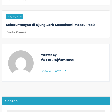
July 31, 2026
Keberuntungan di Ujung Jari: Memahami Macau Pools
Berita Games
Written by:
fOT8EJXjf0m8ov5
View All Posts
Search