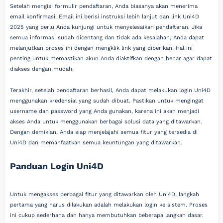
Setelah mengisi formulir pendaftaran, Anda biasanya akan menerima
email konfirmasi. Email ini berisi instruksi lebih lanjut dan link Uni4D
2025 yang perlu Anda kunjungi untuk menyelesaikan pendaftaran. Jika
semua informasi sudah dicentang dan tidak ada kesalahan, Anda dapat
melanjutkan proses ini dengan mengklik link yang diberikan. Hal ini
penting untuk memastikan akun Anda diaktifkan dengan benar agar dapat
diakses dengan mudah.
Terakhir, setelah pendaftaran berhasil, Anda dapat melakukan login Uni4D
menggunakan kredensial yang sudah dibuat. Pastikan untuk mengingat
username dan password yang Anda gunakan, karena ini akan menjadi
akses Anda untuk menggunakan berbagai solusi data yang ditawarkan.
Dengan demikian, Anda siap menjelajahi semua fitur yang tersedia di
Uni4D dan memanfaatkan semua keuntungan yang ditawarkan.
Panduan Login Uni4D
Untuk mengakses berbagai fitur yang ditawarkan oleh Uni4D, langkah
pertama yang harus dilakukan adalah melakukan login ke sistem. Proses
ini cukup sederhana dan hanya membutuhkan beberapa langkah dasar.