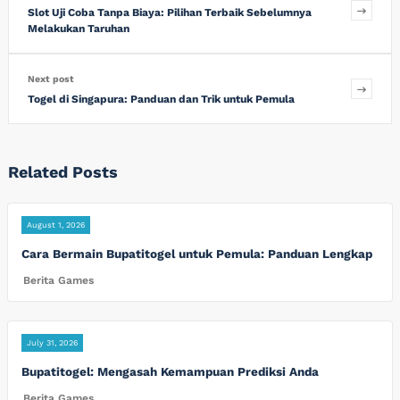
Slot Uji Coba Tanpa Biaya: Pilihan Terbaik Sebelumnya
Melakukan Taruhan
Next post
Togel di Singapura: Panduan dan Trik untuk Pemula
Related Posts
August 1, 2026
Cara Bermain Bupatitogel untuk Pemula: Panduan Lengkap
Berita Games
July 31, 2026
Bupatitogel: Mengasah Kemampuan Prediksi Anda
Berita Games