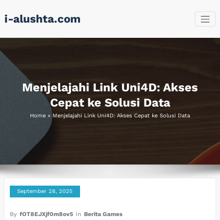
Skip
i-alushta.com
to
content
Menjelajahi Link Uni4D: Akses
Cepat ke Solusi Data
Home
»
Menjelajahi Link Uni4D: Akses Cepat ke Solusi Data
September 28, 2025
By
fOT8EJXjf0m8ov5
In
Berita Games