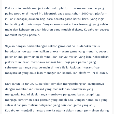
Platform ini sudah menjadi salah satu platform permainan online yang
paling populer di negeri ini. Dibentuk pada awal tahun 2000-an, platform
ini lahir sebagai jawaban bagi para pecinta game kartu-kartu yang ingin
bertanding di dunia maya. Dengan kombinasi antara teknologi yang selalu
maju dan kebutuhan akan hiburan yang mudah diakses, KudaPoker segera
memikat banyak pemain.
Sejalan dengan perkembangan sektor game online, KudaPoker terus
beradaptasi dengan menyajikan aneka macam game yang menarik, seperti
poker online, permainan domino, dan banyak varian yang lain. Keberadaan
platform ini telah membawa sensasi baru bagi para pemain yang
sebelumnya hanya bisa bermain di meja fisik. Fasilitas interaktif dan
masyarakat yang solid kian meneguhkan kedudukan platform ini di dunia.
Dari tahun ke tahun, KudaPoker semakin mengembangkan cakupannya
dengan memberikan reward yang menarik dan penawaran yang
menggoda. Hal ini tidak hanya membawa pengguna baru, tetapi juga
menjaga komitmen para pemain yang sudah ada. Dengan nama baik yang
selalu dibangun melalui pelayanan yang baik dan game yang adil,
KudaPoker menjadi di antara merka utama dalam ranah permainan daring