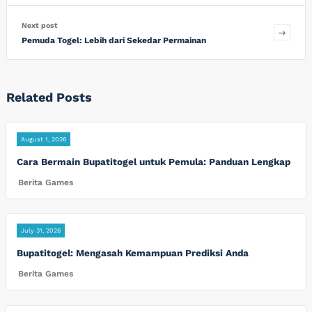
Next post
Pemuda Togel: Lebih dari Sekedar Permainan
Related Posts
August 1, 2026
Cara Bermain Bupatitogel untuk Pemula: Panduan Lengkap
Berita Games
July 31, 2026
Bupatitogel: Mengasah Kemampuan Prediksi Anda
Berita Games