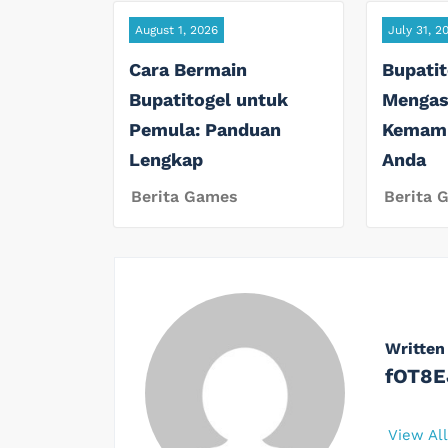
August 1, 2026
July 31, 2
Cara Bermain
Bupatit
Bupatitogel untuk
Menga
Pemula: Panduan
Kemamp
Lengkap
Anda
Berita Games
Berita 
Written
fOT8E
View Al