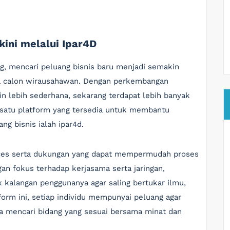
kini melalui Ipar4D
g, mencari peluang bisnis baru menjadi semakin
ta calon wirausahawan. Dengan perkembangan
n lebih sederhana, sekarang terdapat lebih banyak
 satu platform yang tersedia untuk membantu
g bisnis ialah ipar4d.
ces serta dukungan yang dapat mempermudah proses
gan fokus terhadap kerjasama serta jaringan,
k kalangan penggunanya agar saling bertukar ilmu,
orm ini, setiap individu mempunyai peluang agar
 mencari bidang yang sesuai bersama minat dan