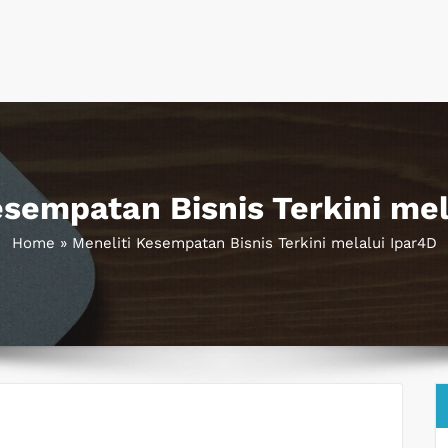
esempatan Bisnis Terkini mel
Home
»
Meneliti Kesempatan Bisnis Terkini melalui Ipar4D