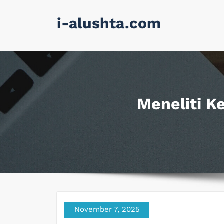
Skip
i-alushta.com
to
content
Meneliti K
November 7, 2025