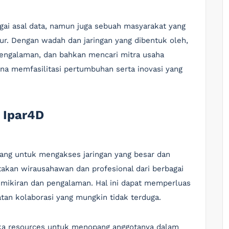
agai asal data, namun juga sebuah masyarakat yang
ur. Dengan wadah dan jaringan yang dibentuk oleh,
engalaman, dan bahkan mencari mitra usaha
ana memfasilitasi pertumbuhan serta inovasi yang
 Ipar4D
ng untuk mengakses jaringan yang besar dan
akan wirausahawan dan profesional dari berbagai
emikiran dan pengalaman. Hal ini dapat memperluas
an kolaborasi yang mungkin tidak terduga.
ka resources untuk menopang anggotanya dalam