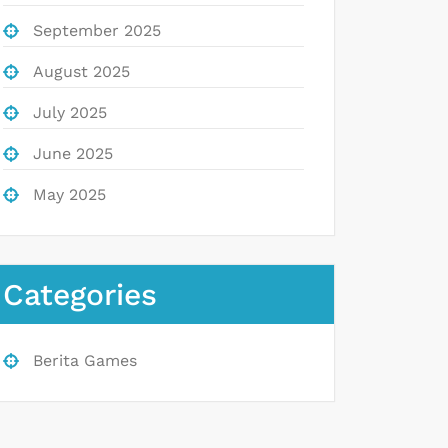
September 2025
August 2025
July 2025
June 2025
May 2025
Categories
Berita Games