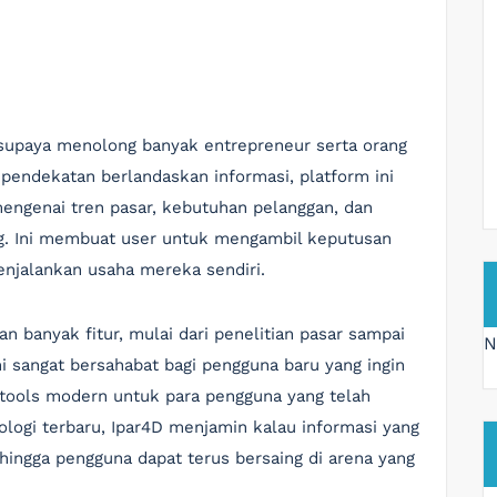
n supaya menolong banyak entrepreneur serta orang
 pendekatan berlandaskan informasi, platform ini
mengenai tren pasar, kebutuhan pelanggan, dan
ng. Ini membuat user untuk mengambil keputusan
menjalankan usaha mereka sendiri.
n banyak fitur, mulai dari penelitian pasar sampai
N
 sangat bersahabat bagi pengguna baru yang ingin
tools modern untuk para pengguna yang telah
ogi terbaru, Ipar4D menjamin kalau informasi yang
ehingga pengguna dapat terus bersaing di arena yang