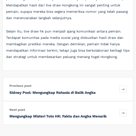
Mendapatkan hasil dari live draw Hongkong ini sangat penting untuk
pemain, supaya mereka bisa segera memeriksa nomor yang telah pasang
dan merencanakan langkah selanjutnya.
Selain itu, live draw hk pun menjadi ajang komunikasi antara pemain.
Terdapat komunitas pada media sosial yang diskusikan hasil draw dan
membagikan prediksi mereka. Dengan demikian, pemain tidak hanya
mendapatkan informasi terkini, tetapi juga bisa berkolaborasi berbagi tips
dan strategi untuk membesarkan peluang menang togel Hongkong.
Previous post
Sidney Pool: Mengungkap Rahasia di Balik Angka
Next post
Mengungkap Misteri Toto HK: Fakta dan Angka Menarik