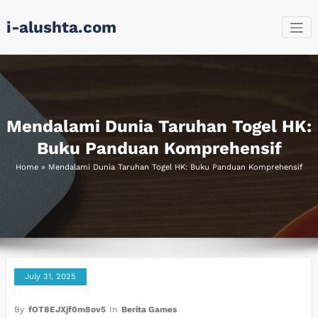
Skip
i-alushta.com
to
content
Mendalami Dunia Taruhan Togel HK:
Buku Panduan Komprehensif
Home
»
Mendalami Dunia Taruhan Togel HK: Buku Panduan Komprehensif
July 31, 2025
By
fOT8EJXjf0m8ov5
In
Berita Games