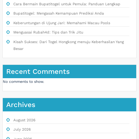
Cara Bermain Bupatitogel untuk Pemula: Panduan Lengkap
Bupatitogel: Mengasah Kemampuan Prediksi Anda
Keberuntungan di Ujung Jari: Memahami Macau Pools
Menguasai Rubah4d: Tips dan Trik Jitu
Kisah Sukses: Dari Togel Hongkong menuju Keberhasilan Yang
Besar
Recent Comments
No comments to show.
Archives
August 2026
July 2026
June 2026