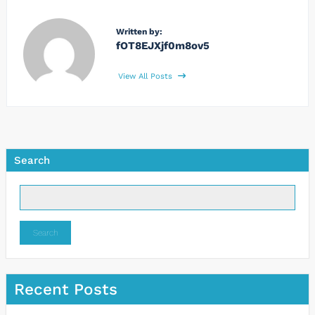
Written by:
fOT8EJXjf0m8ov5
View All Posts
Search
Search
Recent Posts