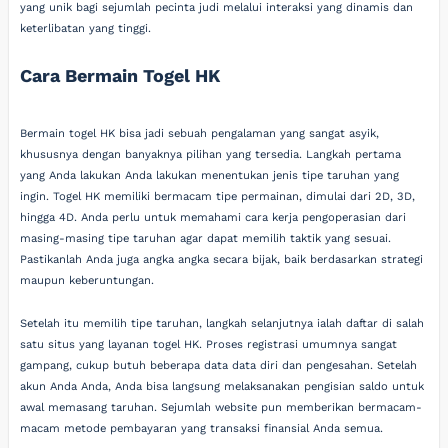
yang unik bagi sejumlah pecinta judi melalui interaksi yang dinamis dan
keterlibatan yang tinggi.
Cara Bermain Togel HK
Bermain togel HK bisa jadi sebuah pengalaman yang sangat asyik,
khususnya dengan banyaknya pilihan yang tersedia. Langkah pertama
yang Anda lakukan Anda lakukan menentukan jenis tipe taruhan yang
ingin. Togel HK memiliki bermacam tipe permainan, dimulai dari 2D, 3D,
hingga 4D. Anda perlu untuk memahami cara kerja pengoperasian dari
masing-masing tipe taruhan agar dapat memilih taktik yang sesuai.
Pastikanlah Anda juga angka angka secara bijak, baik berdasarkan strategi
maupun keberuntungan.
Setelah itu memilih tipe taruhan, langkah selanjutnya ialah daftar di salah
satu situs yang layanan togel HK. Proses registrasi umumnya sangat
gampang, cukup butuh beberapa data data diri dan pengesahan. Setelah
akun Anda Anda, Anda bisa langsung melaksanakan pengisian saldo untuk
awal memasang taruhan. Sejumlah website pun memberikan bermacam-
macam metode pembayaran yang transaksi finansial Anda semua.