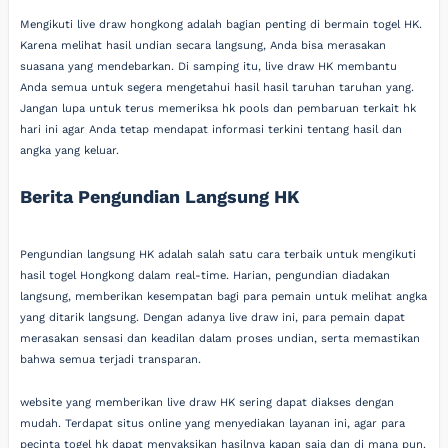
Mengikuti live draw hongkong adalah bagian penting di bermain togel HK.
Karena melihat hasil undian secara langsung, Anda bisa merasakan
suasana yang mendebarkan. Di samping itu, live draw HK membantu
Anda semua untuk segera mengetahui hasil hasil taruhan taruhan yang.
Jangan lupa untuk terus memeriksa hk pools dan pembaruan terkait hk
hari ini agar Anda tetap mendapat informasi terkini tentang hasil dan
angka yang keluar.
Berita Pengundian Langsung HK
Pengundian langsung HK adalah salah satu cara terbaik untuk mengikuti
hasil togel Hongkong dalam real-time. Harian, pengundian diadakan
langsung, memberikan kesempatan bagi para pemain untuk melihat angka
yang ditarik langsung. Dengan adanya live draw ini, para pemain dapat
merasakan sensasi dan keadilan dalam proses undian, serta memastikan
bahwa semua terjadi transparan.
website yang memberikan live draw HK sering dapat diakses dengan
mudah. Terdapat situs online yang menyediakan layanan ini, agar para
pecinta togel hk dapat menyaksikan hasilnya kapan saja dan di mana pun.