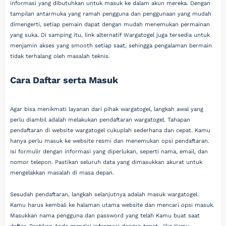
informasi yang dibutuhkan untuk masuk ke dalam akun mereka. Dengan
tampilan antarmuka yang ramah pengguna dan penggunaan yang mudah
dimengerti, setiap pemain dapat dengan mudah menemukan permainan
yang suka. Di samping itu, link alternatif Wargatogel juga tersedia untuk
menjamin akses yang smooth setiap saat, sehingga pengalaman bermain
tidak terhalang oleh masalah teknis.
Cara Daftar serta Masuk
Agar bisa menikmati layanan dari pihak wargatogel, langkah awal yang
perlu diambil adalah melakukan pendaftaran wargatogel. Tahapan
pendaftaran di website wargatogel cukuplah sederhana dan cepat. Kamu
hanya perlu masuk ke website resmi dan menemukan opsi pendaftaran.
Isi formulir dengan informasi yang diperlukan, seperti nama, email, dan
nomor telepon. Pastikan seluruh data yang dimasukkan akurat untuk
mengelakkan masalah di masa depan.
Sesudah pendaftaran, langkah selanjutnya adalah masuk wargatogel.
Kamu harus kembali ke halaman utama website dan mencari opsi masuk.
Masukkan nama pengguna dan password yang telah Kamu buat saat