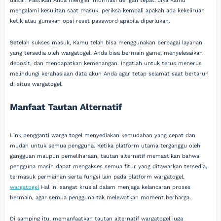
daftar. Pastikan Anda mengisi informasi dengan tepat. Jika Kamu
mengalami kesulitan saat masuk, periksa kembali apakah ada kekeliruan
ketik atau gunakan opsi reset password apabila diperlukan.
Setelah sukses masuk, Kamu telah bisa menggunakan berbagai layanan
yang tersedia oleh wargatogel. Anda bisa bermain game, menyelesaikan
deposit, dan mendapatkan kemenangan. Ingatlah untuk terus menerus
melindungi kerahasiaan data akun Anda agar tetap selamat saat bertaruh
di situs wargatogel.
Manfaat Tautan Alternatif
Link pengganti warga togel menyediakan kemudahan yang cepat dan
mudah untuk semua pengguna. Ketika platform utama terganggu oleh
gangguan maupun pemeliharaan, tautan alternatif memastikan bahwa
pengguna masih dapat mengakses semua fitur yang ditawarkan tersedia,
termasuk permainan serta fungsi lain pada platform wargatogel.
wargatogel
Hal ini sangat krusial dalam menjaga kelancaran proses
bermain, agar semua pengguna tak melewatkan moment berharga.
Di samping itu, memanfaatkan tautan alternatif wargatogel juga