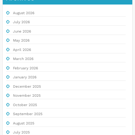
August 2026
July 2026
June 2026
May 2026
April 2026
March 2026
February 2026
January 2026
December 2025
November 2025
October 2025
September 2025
August 2025
July 2025