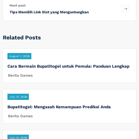
Next post
Tips Memilih Link Slot yang Menguntungkan
Related Posts
August 1, 2026
Cara Bermain Bupatitogel untuk Pemula: Panduan Lengkap
Berita Games
July 31, 2026
Bupatitogel: Mengasah Kemampuan Prediksi Anda
Berita Games
July 31, 2026