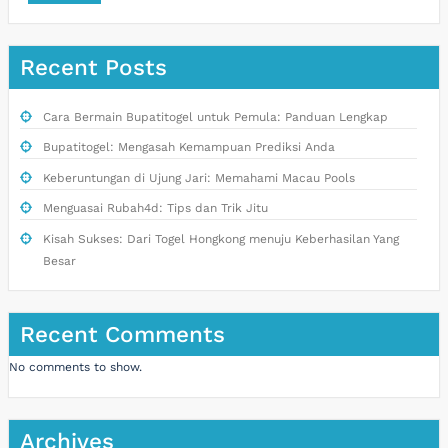
Recent Posts
Cara Bermain Bupatitogel untuk Pemula: Panduan Lengkap
Bupatitogel: Mengasah Kemampuan Prediksi Anda
Keberuntungan di Ujung Jari: Memahami Macau Pools
Menguasai Rubah4d: Tips dan Trik Jitu
Kisah Sukses: Dari Togel Hongkong menuju Keberhasilan Yang
Besar
Recent Comments
No comments to show.
Archives