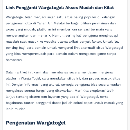
Link Pengganti Wargatogel: Akses Mudah dan Kilat
Wargatogel telah menjadi salah satu situs paling populer di kalangan
penggemar lotto di Tanah Air. Melalui berbagai pilihan permainan dan
akses yang mudah, platform ini memberikan sensasi bermain yang
menyenangkan dan menarik. Namun, sering kali pengguna menghadapi
masalah saat masuk ke website utama akibat banyak faktor. Untuk itu,
penting bagi para pemain untuk mengenal link alternatif situs Wargatogel
yang bisa mempermudah para pemain dalam mengakses game tanpa
hambatan.
Dalam artikel ini, kami akan membahas secara mendalam mengenai
platform Warga Togel, cara mendaftar situs ini, dan proses masuk situs
ini. Dengan informasi yang akurat, semoga pengguna bisa secara mudah
mengakses semua fungsi yang ditawarkan. Mari kita eksplorasi lebih
lanjut tentang sistem dan layanan yang ada di Wargatogel, serta
bagaimana tautan pengganti dapat jadilah solusi cepat untuk masuk yang
lebih mudah.
Pengenalan Wargatogel