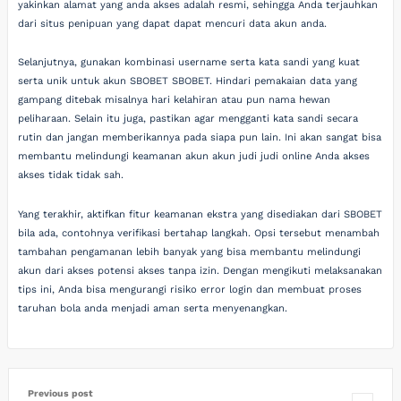
yakinkan alamat yang anda akses adalah resmi, sehingga Anda terjauhkan
dari situs penipuan yang dapat dapat mencuri data akun anda.
Selanjutnya, gunakan kombinasi username serta kata sandi yang kuat
serta unik untuk akun SBOBET SBOBET. Hindari pemakaian data yang
gampang ditebak misalnya hari kelahiran atau pun nama hewan
peliharaan. Selain itu juga, pastikan agar mengganti kata sandi secara
rutin dan jangan memberikannya pada siapa pun lain. Ini akan sangat bisa
membantu melindungi keamanan akun akun judi judi online Anda akses
akses tidak tidak sah.
Yang terakhir, aktifkan fitur keamanan ekstra yang disediakan dari SBOBET
bila ada, contohnya verifikasi bertahap langkah. Opsi tersebut menambah
tambahan pengamanan lebih banyak yang bisa membantu melindungi
akun dari akses potensi akses tanpa izin. Dengan mengikuti melaksanakan
tips ini, Anda bisa mengurangi risiko error login dan membuat proses
taruhan bola anda menjadi aman serta menyenangkan.
Previous post