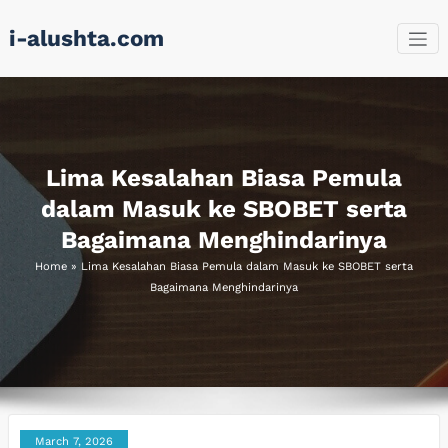
Skip
i-alushta.com
to
content
Lima Kesalahan Biasa Pemula
dalam Masuk ke SBOBET serta
Bagaimana Menghindarinya
Home
»
Lima Kesalahan Biasa Pemula dalam Masuk ke SBOBET serta
Bagaimana Menghindarinya
March 7, 2026