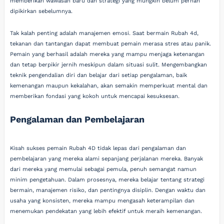
memberikan wawasan baru dan strategi yang mungkin belum pernah
dipikirkan sebelumnya.
Tak kalah penting adalah manajemen emosi. Saat bermain Rubah 4d,
tekanan dan tantangan dapat membuat pemain merasa stres atau panik.
Pemain yang berhasil adalah mereka yang mampu menjaga ketenangan
dan tetap berpikir jernih meskipun dalam situasi sulit. Mengembangkan
teknik pengendalian diri dan belajar dari setiap pengalaman, baik
kemenangan maupun kekalahan, akan semakin memperkuat mental dan
memberikan fondasi yang kokoh untuk mencapai kesuksesan.
Pengalaman dan Pembelajaran
Kisah sukses pemain Rubah 4D tidak lepas dari pengalaman dan
pembelajaran yang mereka alami sepanjang perjalanan mereka. Banyak
dari mereka yang memulai sebagai pemula, penuh semangat namun
minim pengetahuan. Dalam prosesnya, mereka belajar tentang strategi
bermain, manajemen risiko, dan pentingnya disiplin. Dengan waktu dan
usaha yang konsisten, mereka mampu mengasah keterampilan dan
menemukan pendekatan yang lebih efektif untuk meraih kemenangan.