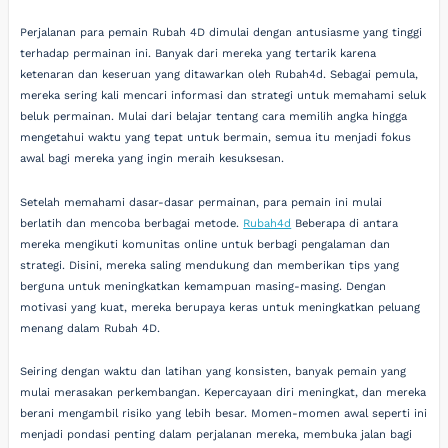
Perjalanan para pemain Rubah 4D dimulai dengan antusiasme yang tinggi
terhadap permainan ini. Banyak dari mereka yang tertarik karena
ketenaran dan keseruan yang ditawarkan oleh Rubah4d. Sebagai pemula,
mereka sering kali mencari informasi dan strategi untuk memahami seluk
beluk permainan. Mulai dari belajar tentang cara memilih angka hingga
mengetahui waktu yang tepat untuk bermain, semua itu menjadi fokus
awal bagi mereka yang ingin meraih kesuksesan.
Setelah memahami dasar-dasar permainan, para pemain ini mulai
berlatih dan mencoba berbagai metode.
Rubah4d
Beberapa di antara
mereka mengikuti komunitas online untuk berbagi pengalaman dan
strategi. Disini, mereka saling mendukung dan memberikan tips yang
berguna untuk meningkatkan kemampuan masing-masing. Dengan
motivasi yang kuat, mereka berupaya keras untuk meningkatkan peluang
menang dalam Rubah 4D.
Seiring dengan waktu dan latihan yang konsisten, banyak pemain yang
mulai merasakan perkembangan. Kepercayaan diri meningkat, dan mereka
berani mengambil risiko yang lebih besar. Momen-momen awal seperti ini
menjadi pondasi penting dalam perjalanan mereka, membuka jalan bagi