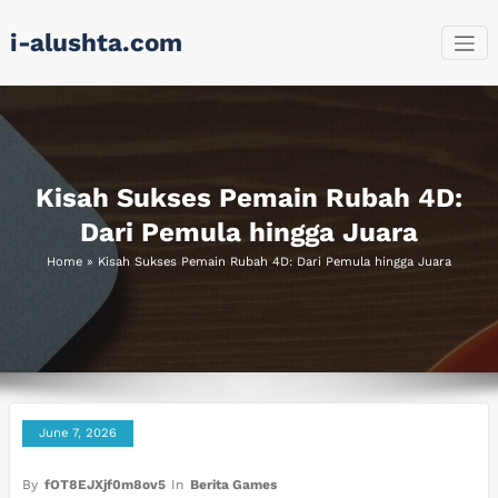
Skip
i-alushta.com
to
content
Kisah Sukses Pemain Rubah 4D:
Dari Pemula hingga Juara
Home
»
Kisah Sukses Pemain Rubah 4D: Dari Pemula hingga Juara
June 7, 2026
By
fOT8EJXjf0m8ov5
In
Berita Games