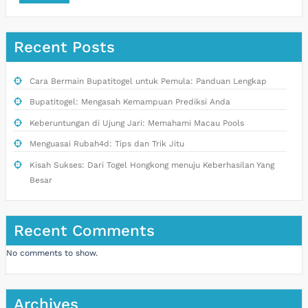
Recent Posts
Cara Bermain Bupatitogel untuk Pemula: Panduan Lengkap
Bupatitogel: Mengasah Kemampuan Prediksi Anda
Keberuntungan di Ujung Jari: Memahami Macau Pools
Menguasai Rubah4d: Tips dan Trik Jitu
Kisah Sukses: Dari Togel Hongkong menuju Keberhasilan Yang
Besar
Recent Comments
No comments to show.
Archives