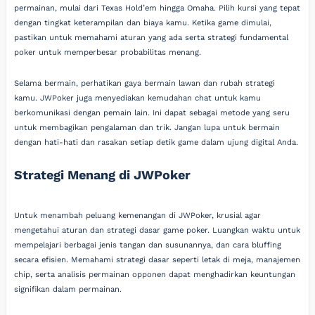
permainan, mulai dari Texas Hold’em hingga Omaha. Pilih kursi yang tepat
dengan tingkat keterampilan dan biaya kamu. Ketika game dimulai,
pastikan untuk memahami aturan yang ada serta strategi fundamental
poker untuk memperbesar probabilitas menang.
Selama bermain, perhatikan gaya bermain lawan dan rubah strategi
kamu. JWPoker juga menyediakan kemudahan chat untuk kamu
berkomunikasi dengan pemain lain. Ini dapat sebagai metode yang seru
untuk membagikan pengalaman dan trik. Jangan lupa untuk bermain
dengan hati-hati dan rasakan setiap detik game dalam ujung digital Anda.
Strategi Menang di JWPoker
Untuk menambah peluang kemenangan di JWPoker, krusial agar
mengetahui aturan dan strategi dasar game poker. Luangkan waktu untuk
mempelajari berbagai jenis tangan dan susunannya, dan cara bluffing
secara efisien. Memahami strategi dasar seperti letak di meja, manajemen
chip, serta analisis permainan opponen dapat menghadirkan keuntungan
signifikan dalam permainan.