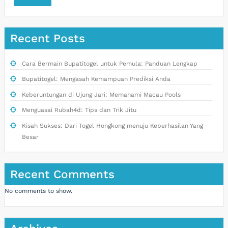
Recent Posts
Cara Bermain Bupatitogel untuk Pemula: Panduan Lengkap
Bupatitogel: Mengasah Kemampuan Prediksi Anda
Keberuntungan di Ujung Jari: Memahami Macau Pools
Menguasai Rubah4d: Tips dan Trik Jitu
Kisah Sukses: Dari Togel Hongkong menuju Keberhasilan Yang
Besar
Recent Comments
No comments to show.