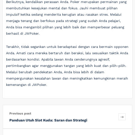
Berikutnya, kendalikan perasaan Anda. Poker merupakan permainan yang
membutuhkan kesejukan mental dan fokus. Jauhi membuat pilihan
impulsif ketika sedang menderita kerugian atau rasakan stres. Melalui
menjaga tenang dan berfokus pada strategi yang sudah Anda pelajari,
Anda bisa mengambil pilihan yang lebih baik dan memperbesar peluang
berhasil di JWPoker.
Terakhir, tidak segankan untuk beradaptasi dengan cara bermain opponen
Anda. Amati cara mereka bertaruh dan beraksi, lalu sesuaikan taktik Anda
berdasarkan kondisi. Apabila lawan Anda cenderungnya agresif,
pertimbangkan agar menggunakan tangan yang lebih kuat dan pilih-pilih.
Melalui berubah pendekatan Anda, Anda bisa lebih di dalam
mempergunakan kesalahan lawan dan meningkatkan kemungkinan meraih
kemenangan di JWPoker.
Previous post
Panduan Utuh Slot Kuda: Saran dan Strategi