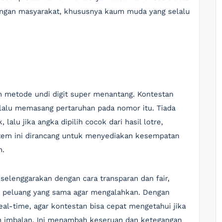
langan masyarakat, khususnya kaum muda yang selalu
 metode undi digit super menantang. Kontestan
 lalu memasang pertaruhan pada nomor itu. Tiada
lalu jika angka dipilih cocok dari hasil lotre,
tem ini dirancang untuk menyediakan kesempatan
n.
selenggarakan dengan cara transparan dan fair,
 peluang yang sama agar mengalahkan. Dengan
real-time, agar kontestan bisa cepat mengetahui jika
imbalan. Ini menambah keseruan dan ketegangan