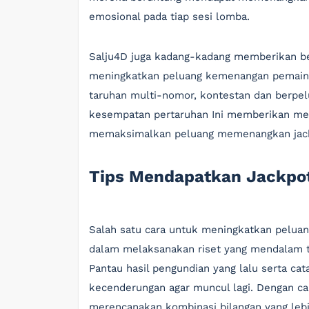
emosional pada tiap sesi lomba.
Salju4D juga kadang-kadang memberikan be
meningkatkan peluang kemenangan pemain.
taruhan multi-nomor, kontestan dan berpe
kesempatan pertaruhan Ini memberikan me
memaksimalkan peluang memenangkan jack
Tips Mendapatkan Jackpot
Salah satu cara untuk meningkatkan pelu
dalam melaksanakan riset yang mendalam t
Pantau hasil pengundian yang lalu serta ca
kecenderungan agar muncul lagi. Dengan ca
merencanakan kombinasi bilangan yang lebih 