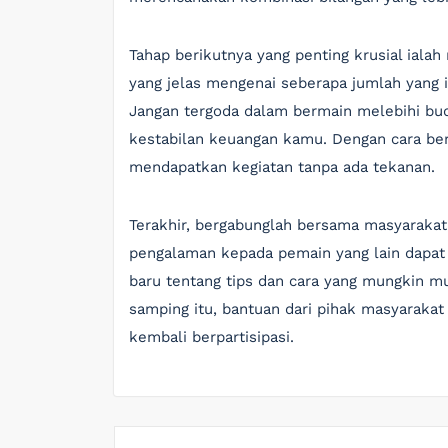
Tahap berikutnya yang penting krusial iala
yang jelas mengenai seberapa jumlah yang 
Jangan tergoda dalam bermain melebihi bud
kestabilan keuangan kamu. Dengan cara ber
mendapatkan kegiatan tanpa ada tekanan.
Terakhir, bergabunglah bersama masyarakat 
pengalaman kepada pemain yang lain dapa
baru tentang tips dan cara yang mungkin 
samping itu, bantuan dari pihak masyarak
kembali berpartisipasi.