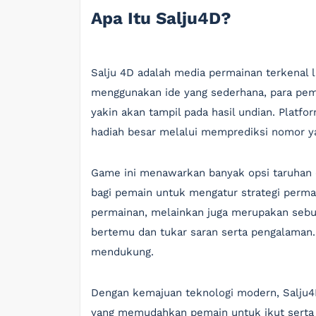
Apa Itu Salju4D?
Salju 4D adalah media permainan terkenal 
menggunakan ide yang sederhana, para pe
yakin akan tampil pada hasil undian. Platf
hadiah besar melalui memprediksi nomor ya
Game ini menawarkan banyak opsi taruhan 
bagi pemain untuk mengatur strategi perm
permainan, melainkan juga merupakan sebu
bertemu dan tukar saran serta pengalaman.
mendukung.
Dengan kemajuan teknologi modern, Salju4D
yang memudahkan pemain untuk ikut serta se