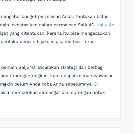
h mengatur budget permainan Anda. Tentukan batas
ingin investasikan dalam permainan Salju4D.
salju 4d
get yang ditentukan, karena itu bisa mengacaukan
perilaku dengan bijaksana, kamu bisa terus
pemain Salju4D. Bicarakan strategi dan berbagi
t amat menguntungkan. kamu dapat meraih wawasan
mungkin belum Anda coba Anda sebelumnya. Di
at bisa memberikan semangat dan dorongan untuk