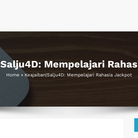
|Salju4D: Mempelajari Rahas
Home
»
Keajaiban|Salju4D: Mempelajari Rahasia Jackpot