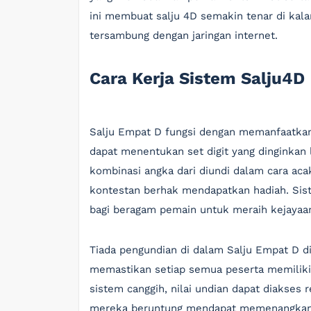
ini membuat salju 4D semakin tenar di ka
tersambung dengan jaringan internet.
Cara Kerja Sistem Salju4D
Salju Empat D fungsi dengan memanfaatkan
dapat menentukan set digit yang dinginkan
kombinasi angka dari diundi dalam cara acak, 
kontestan berhak mendapatkan hadiah. Sis
bagi beragam pemain untuk meraih kejayaa
Tiada pengundian di dalam Salju Empat D di
memastikan setiap semua peserta memiliki
sistem canggih, nilai undian dapat diakses 
mereka beruntung mendapat memenangkan 