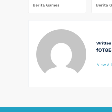
Berita Games
Berita 
Written
fOT8E
View Al