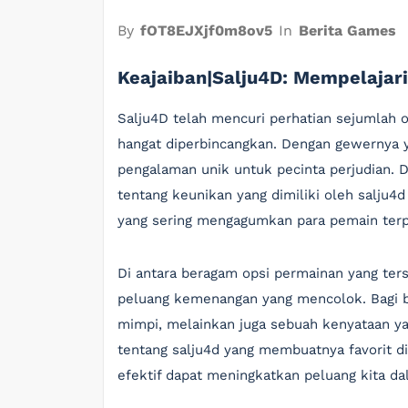
By
fOT8EJXjf0m8ov5
In
Berita Games
Keajaiban|Salju4D: Mempelajar
Salju4D telah mencuri perhatian sejumlah or
hangat diperbincangkan. Dengan gewernya
pengalaman unik untuk pecinta perjudian. D
tentang keunikan yang dimiliki oleh salju4
yang sering mengagumkan para pemain ter
Di antara beragam opsi permainan yang ters
peluang kemenangan yang mencolok. Bagi 
mimpi, melainkan juga sebuah kenyataan yan
tentang salju4d yang membuatnya favorit di
efektif dapat meningkatkan peluang kita d