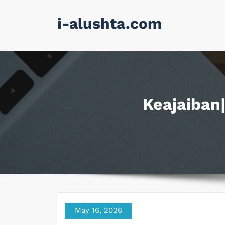
Skip
i-alushta.com
to
content
Keajaiban
May 16, 2026