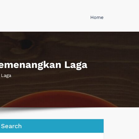
Home
 Memenangkan Laga
 Laga
Search