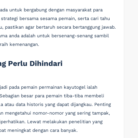
g ada untuk bergabung dengan masyarakat para
strategi bersama sesama pemain, serta cari tahu
u, pastikan agar bertaruh secara bertanggung jawab.
tama anda adalah untuk bersenang-senang sambil
raih kemenangan.
g Perlu Dihindari
jadi pada pemain permainan kayutogel ialah
Sebagian besar para pemain tiba-tiba membeli
atau data historis yang dapat dijangkau. Penting
dan mengetahui nomor-nomor yang sering tampak,
iperhatikan. Lewat melakukan penelitian yang
t meningkat dengan cara banyak.