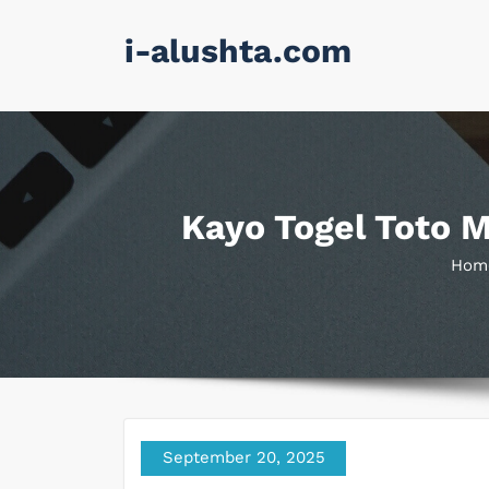
Skip
i-alushta.com
to
content
Kayo Togel Toto 
Hom
September 20, 2025