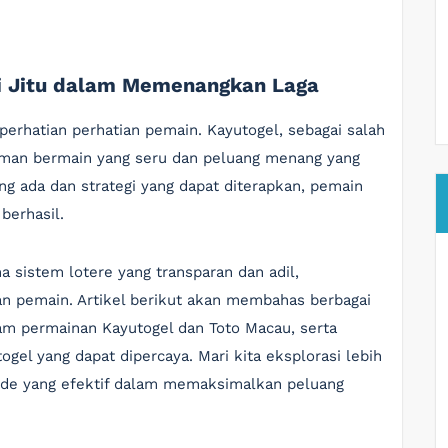
gi Jitu dalam Memenangkan Laga
perhatian perhatian pemain. Kayutogel, sebagai salah
aman bermain yang seru dan peluang menang yang
ng ada dan strategi yang dapat diterapkan, pemain
berhasil.
a sistem lotere yang transparan dan adil,
an pemain. Artikel berikut akan membahas berbagai
lam permainan Kayutogel dan Toto Macau, serta
gel yang dapat dipercaya. Mari kita eksplorasi lebih
de yang efektif dalam memaksimalkan peluang