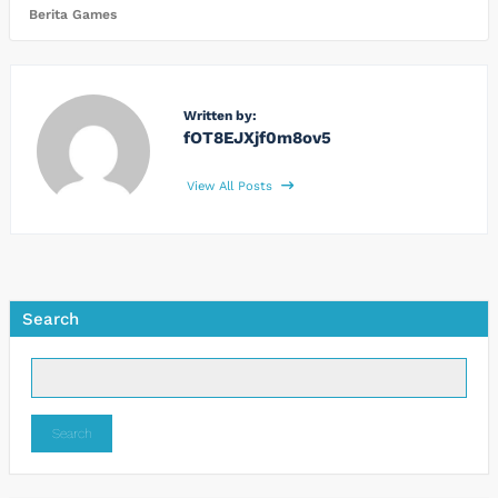
Berita Games
Written by:
fOT8EJXjf0m8ov5
View All Posts
Search
Search