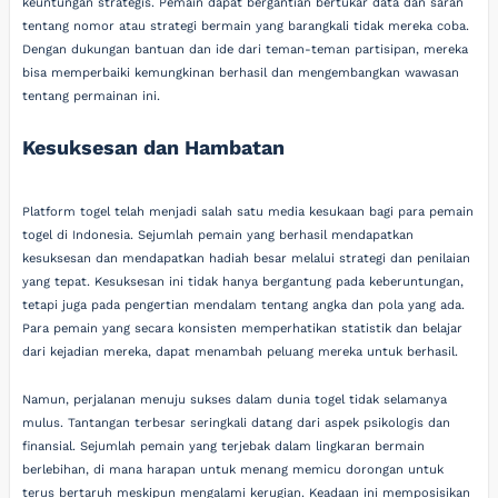
keuntungan strategis. Pemain dapat bergantian bertukar data dan saran
tentang nomor atau strategi bermain yang barangkali tidak mereka coba.
Dengan dukungan bantuan dan ide dari teman-teman partisipan, mereka
bisa memperbaiki kemungkinan berhasil dan mengembangkan wawasan
tentang permainan ini.
Kesuksesan dan Hambatan
Platform togel telah menjadi salah satu media kesukaan bagi para pemain
togel di Indonesia. Sejumlah pemain yang berhasil mendapatkan
kesuksesan dan mendapatkan hadiah besar melalui strategi dan penilaian
yang tepat. Kesuksesan ini tidak hanya bergantung pada keberuntungan,
tetapi juga pada pengertian mendalam tentang angka dan pola yang ada.
Para pemain yang secara konsisten memperhatikan statistik dan belajar
dari kejadian mereka, dapat menambah peluang mereka untuk berhasil.
Namun, perjalanan menuju sukses dalam dunia togel tidak selamanya
mulus. Tantangan terbesar seringkali datang dari aspek psikologis dan
finansial. Sejumlah pemain yang terjebak dalam lingkaran bermain
berlebihan, di mana harapan untuk menang memicu dorongan untuk
terus bertaruh meskipun mengalami kerugian. Keadaan ini memposisikan