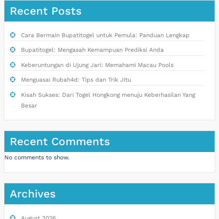
Recent Posts
Cara Bermain Bupatitogel untuk Pemula: Panduan Lengkap
Bupatitogel: Mengasah Kemampuan Prediksi Anda
Keberuntungan di Ujung Jari: Memahami Macau Pools
Menguasai Rubah4d: Tips dan Trik Jitu
Kisah Sukses: Dari Togel Hongkong menuju Keberhasilan Yang
Besar
Recent Comments
No comments to show.
Archives
August 2026