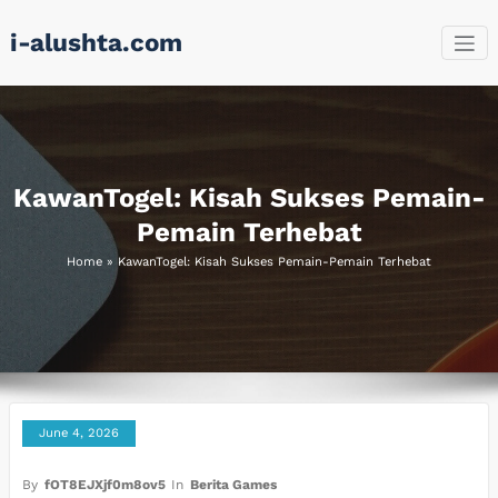
Skip
i-alushta.com
to
content
KawanTogel: Kisah Sukses Pemain-
Pemain Terhebat
Home
»
KawanTogel: Kisah Sukses Pemain-Pemain Terhebat
June 4, 2026
By
fOT8EJXjf0m8ov5
In
Berita Games