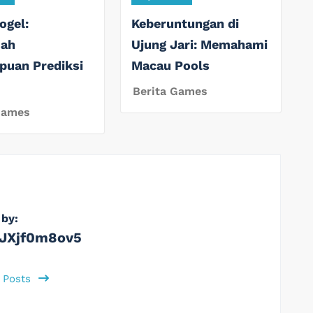
ogel:
Keberuntungan di
sah
Ujung Jari: Memahami
uan Prediksi
Macau Pools
Berita Games
Games
 by:
JXjf0m8ov5
l Posts