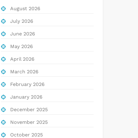
August 2026
July 2026
June 2026
May 2026
April 2026
March 2026
February 2026
January 2026
December 2025
November 2025
October 2025