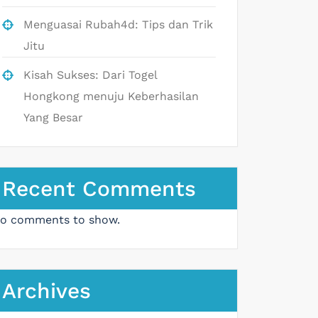
Menguasai Rubah4d: Tips dan Trik
Jitu
Kisah Sukses: Dari Togel
Hongkong menuju Keberhasilan
Yang Besar
Recent Comments
o comments to show.
Archives