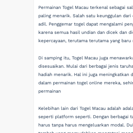
Permainan Togel Macau terkenal sebagai sal
paling menarik. Salah satu keunggulan dari
adil. Penggemar togel dapat mengalami pe
karena semua hasil undian dan dicek dan d
kepercayaan, terutama terutama yang baru 
Di samping itu, Togel Macau juga menawark
disesuaikan. Mulai dari berbagai jenis taru
hadiah menarik. Hal ini juga meningkatkan 
dalam permainan togel online mereka, sehi
permainan
Kelebihan lain dari Togel Macau adalah ada
seperti platform seperti. Dengan berbagai
harus tanpa harus mengeluarkan modal. Duk