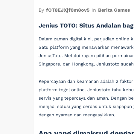
By
fOT8EJXjf0m8ov5
In
Berita Games
Jenius TOTO: Situs Andalan bag
Dalam zaman digital kini, perjudian online 
Satu platform yang menawarkan menawarkan 
JeniusToto. Melalui ragam pilihan permainan
Singapore, dan Hongkong, Jeniustoto sudah
Kepercayaan dan keamanan adalah 2 faktor 
platform togel online. Jeniustoto tahu ke
servis yang tepercaya dan aman. Dengan be
menjadi solusi yang cerdas untuk siapapun 
dengan nyaman dan mengasyikkan.
Apa yang dimaksud dengan