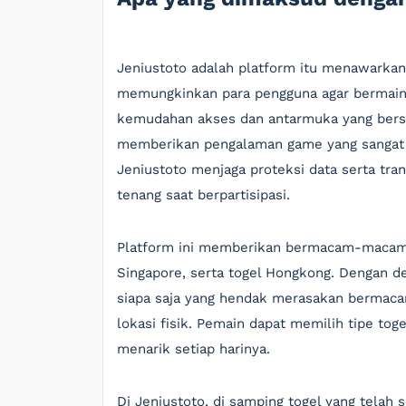
Jeniustoto adalah platform itu menawarka
memungkinkan para pengguna agar bermain 
kemudahan akses dan antarmuka yang bersif
memberikan pengalaman game yang sangat me
Jeniustoto menjaga proteksi data serta tra
tenang saat berpartisipasi.
Platform ini memberikan bermacam-macam je
Singapore, serta togel Hongkong. Dengan d
siapa saja yang hendak merasakan bermaca
lokasi fisik. Pemain dapat memilih tipe tog
menarik setiap harinya.
Di Jeniustoto, di samping togel yang telah