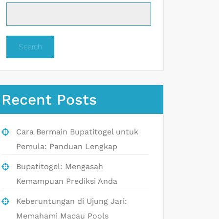
Search
Recent Posts
Cara Bermain Bupatitogel untuk
Pemula: Panduan Lengkap
Bupatitogel: Mengasah
Kemampuan Prediksi Anda
Keberuntungan di Ujung Jari:
Memahami Macau Pools