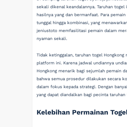
sekali dikenal keandalannya. Taruhan togel
hasilnya yang dan bermanfaat. Para pemain 
tunggal hingga kombinasi, yang menawarka
jeniustoto memfasilitasi pemain dalam mer
nyaman sekali.
Tidak ketinggalan, taruhan togel Hongkong me
platform ini. Karena jadwal undiannya undia
Hongkong menarik bagi sejumlah pemain dar
bahwa semua prosedur dilakukan secara ko
dalam fokus kepada strategi. Dengan banyak
yang dapat diandalkan bagi pecinta taruhan 
Kelebihan Permainan Toge