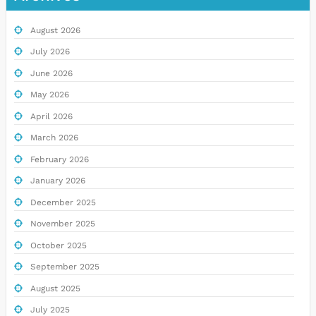
August 2026
July 2026
June 2026
May 2026
April 2026
March 2026
February 2026
January 2026
December 2025
November 2025
October 2025
September 2025
August 2025
July 2025