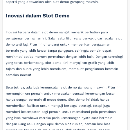
seperti yang ditawarkan oleh slot demo gampang maxwin.
Inovasi dalam Slot Demo
Inovasi terbaru dalam slot demo sangat menarik perhatian para
penggemar permainan ini. Salah satu fitur yang banyak dicari adalah slot
demo anti lag. Fitur ini dirancang untuk memberikan pengalaman
bermain yang lebih lancar tanpa gangguan, sehingga pemain dapat
menikmati setiap momen permainan dengan lebih baik. Dengan teknologi
yang terus berkembang, slot demo kini menyajikan grafik yang lebih
tajam dan suara yang lebih mendalam, membuat pengalaman bermain
semakin imersif.
Selanjutnya, ada juga kemunculan slot demo gampang maxwin. Fitur ini
memungkinkan pemain untuk merasakan sensasi kemenangan besar
hanya dengan bermain di mode demo. Slot demo ini tidak hanya
memberikan fasilitas untuk menguji berbagai strategi, tetapi juga
memberi kesempatan bagi pemain untuk memahami pola permainan
yang bisa membawa mereka pada kemenangan nyata saat bermain
dengan uang asli. Dengan opsi demo slot rupiah, pemain kini bisa