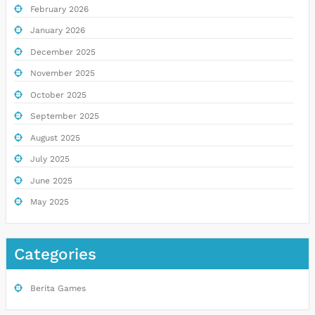
February 2026
January 2026
December 2025
November 2025
October 2025
September 2025
August 2025
July 2025
June 2025
May 2025
Categories
Berita Games