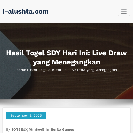
Skip
i-alushta.com
to
content
Hasil Togel SDY Hari Ini: Live Draw
yang Menegangkan
Home
»
Hasil Togel SDY Hari Ini: Live Draw yang Menegangkan
September 8, 2025
By
fOT8EJXjf0m8ov5
In
Berita Games