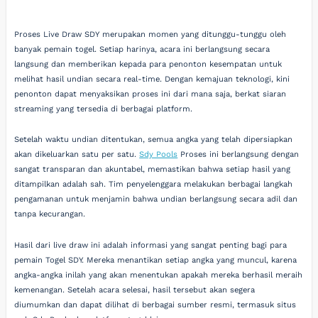
Proses Live Draw SDY merupakan momen yang ditunggu-tunggu oleh
banyak pemain togel. Setiap harinya, acara ini berlangsung secara
langsung dan memberikan kepada para penonton kesempatan untuk
melihat hasil undian secara real-time. Dengan kemajuan teknologi, kini
penonton dapat menyaksikan proses ini dari mana saja, berkat siaran
streaming yang tersedia di berbagai platform.
Setelah waktu undian ditentukan, semua angka yang telah dipersiapkan
akan dikeluarkan satu per satu.
Sdy Pools
Proses ini berlangsung dengan
sangat transparan dan akuntabel, memastikan bahwa setiap hasil yang
ditampilkan adalah sah. Tim penyelenggara melakukan berbagai langkah
pengamanan untuk menjamin bahwa undian berlangsung secara adil dan
tanpa kecurangan.
Hasil dari live draw ini adalah informasi yang sangat penting bagi para
pemain Togel SDY. Mereka menantikan setiap angka yang muncul, karena
angka-angka inilah yang akan menentukan apakah mereka berhasil meraih
kemenangan. Setelah acara selesai, hasil tersebut akan segera
diumumkan dan dapat dilihat di berbagai sumber resmi, termasuk situs