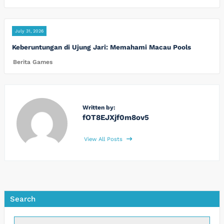
July 31, 2026
Keberuntungan di Ujung Jari: Memahami Macau Pools
Berita Games
Written by:
fOT8EJXjf0m8ov5
View All Posts
Search