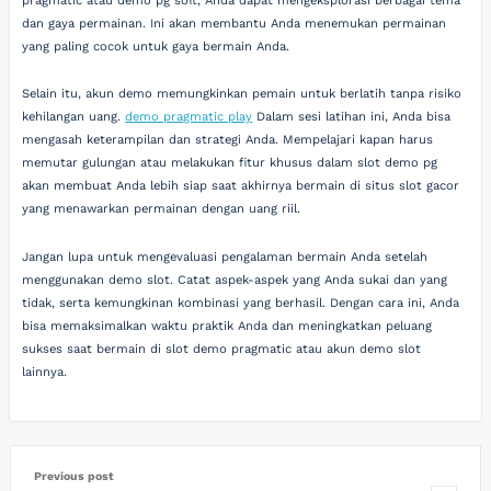
pragmatic atau demo pg soft, Anda dapat mengeksplorasi berbagai tema
dan gaya permainan. Ini akan membantu Anda menemukan permainan
yang paling cocok untuk gaya bermain Anda.
Selain itu, akun demo memungkinkan pemain untuk berlatih tanpa risiko
kehilangan uang.
demo pragmatic play
Dalam sesi latihan ini, Anda bisa
mengasah keterampilan dan strategi Anda. Mempelajari kapan harus
memutar gulungan atau melakukan fitur khusus dalam slot demo pg
akan membuat Anda lebih siap saat akhirnya bermain di situs slot gacor
yang menawarkan permainan dengan uang riil.
Jangan lupa untuk mengevaluasi pengalaman bermain Anda setelah
menggunakan demo slot. Catat aspek-aspek yang Anda sukai dan yang
tidak, serta kemungkinan kombinasi yang berhasil. Dengan cara ini, Anda
bisa memaksimalkan waktu praktik Anda dan meningkatkan peluang
sukses saat bermain di slot demo pragmatic atau akun demo slot
lainnya.
Previous post