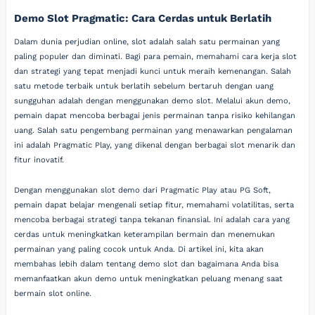
Demo Slot Pragmatic: Cara Cerdas untuk Berlatih
Dalam dunia perjudian online, slot adalah salah satu permainan yang
paling populer dan diminati. Bagi para pemain, memahami cara kerja slot
dan strategi yang tepat menjadi kunci untuk meraih kemenangan. Salah
satu metode terbaik untuk berlatih sebelum bertaruh dengan uang
sungguhan adalah dengan menggunakan demo slot. Melalui akun demo,
pemain dapat mencoba berbagai jenis permainan tanpa risiko kehilangan
uang. Salah satu pengembang permainan yang menawarkan pengalaman
ini adalah Pragmatic Play, yang dikenal dengan berbagai slot menarik dan
fitur inovatif.
Dengan menggunakan slot demo dari Pragmatic Play atau PG Soft,
pemain dapat belajar mengenali setiap fitur, memahami volatilitas, serta
mencoba berbagai strategi tanpa tekanan finansial. Ini adalah cara yang
cerdas untuk meningkatkan keterampilan bermain dan menemukan
permainan yang paling cocok untuk Anda. Di artikel ini, kita akan
membahas lebih dalam tentang demo slot dan bagaimana Anda bisa
memanfaatkan akun demo untuk meningkatkan peluang menang saat
bermain slot online.