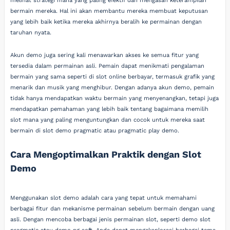
melihat strategi mana yang paling efektif dan mengasah keterampilan
bermain mereka. Hal ini akan membantu mereka membuat keputusan
yang lebih baik ketika mereka akhirnya beralih ke permainan dengan
taruhan nyata.
Akun demo juga sering kali menawarkan akses ke semua fitur yang
tersedia dalam permainan asli. Pemain dapat menikmati pengalaman
bermain yang sama seperti di slot online berbayar, termasuk grafik yang
menarik dan musik yang menghibur. Dengan adanya akun demo, pemain
tidak hanya mendapatkan waktu bermain yang menyenangkan, tetapi juga
mendapatkan pemahaman yang lebih baik tentang bagaimana memilih
slot mana yang paling menguntungkan dan cocok untuk mereka saat
bermain di slot demo pragmatic atau pragmatic play demo.
Cara Mengoptimalkan Praktik dengan Slot
Demo
Menggunakan slot demo adalah cara yang tepat untuk memahami
berbagai fitur dan mekanisme permainan sebelum bermain dengan uang
asli. Dengan mencoba berbagai jenis permainan slot, seperti demo slot