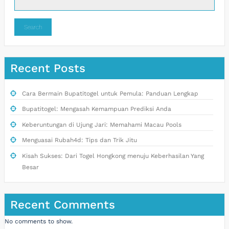
Search
Recent Posts
Cara Bermain Bupatitogel untuk Pemula: Panduan Lengkap
Bupatitogel: Mengasah Kemampuan Prediksi Anda
Keberuntungan di Ujung Jari: Memahami Macau Pools
Menguasai Rubah4d: Tips dan Trik Jitu
Kisah Sukses: Dari Togel Hongkong menuju Keberhasilan Yang
Besar
Recent Comments
No comments to show.