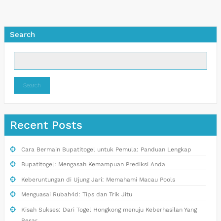
Search
Search
Recent Posts
Cara Bermain Bupatitogel untuk Pemula: Panduan Lengkap
Bupatitogel: Mengasah Kemampuan Prediksi Anda
Keberuntungan di Ujung Jari: Memahami Macau Pools
Menguasai Rubah4d: Tips dan Trik Jitu
Kisah Sukses: Dari Togel Hongkong menuju Keberhasilan Yang
Besar