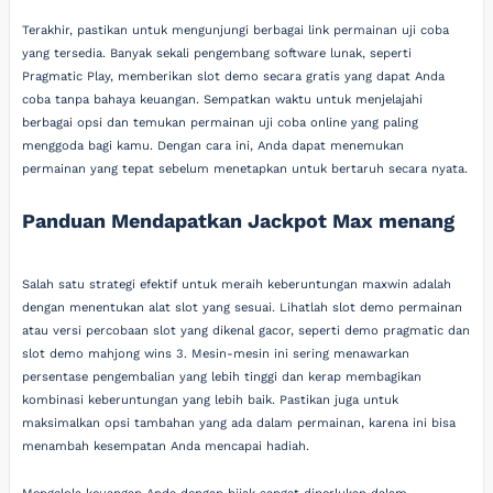
Terakhir, pastikan untuk mengunjungi berbagai link permainan uji coba
yang tersedia. Banyak sekali pengembang software lunak, seperti
Pragmatic Play, memberikan slot demo secara gratis yang dapat Anda
coba tanpa bahaya keuangan. Sempatkan waktu untuk menjelajahi
berbagai opsi dan temukan permainan uji coba online yang paling
menggoda bagi kamu. Dengan cara ini, Anda dapat menemukan
permainan yang tepat sebelum menetapkan untuk bertaruh secara nyata.
Panduan Mendapatkan Jackpot Max menang
Salah satu strategi efektif untuk meraih keberuntungan maxwin adalah
dengan menentukan alat slot yang sesuai. Lihatlah slot demo permainan
atau versi percobaan slot yang dikenal gacor, seperti demo pragmatic dan
slot demo mahjong wins 3. Mesin-mesin ini sering menawarkan
persentase pengembalian yang lebih tinggi dan kerap membagikan
kombinasi keberuntungan yang lebih baik. Pastikan juga untuk
maksimalkan opsi tambahan yang ada dalam permainan, karena ini bisa
menambah kesempatan Anda mencapai hadiah.