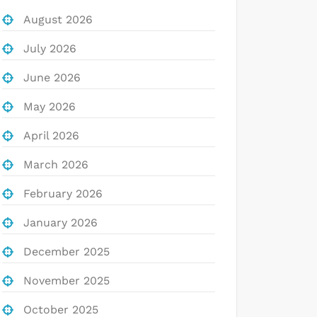
August 2026
July 2026
June 2026
May 2026
April 2026
March 2026
February 2026
January 2026
December 2025
November 2025
October 2025