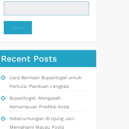
Search
Recent Posts
Cara Bermain Bupatitogel untuk
Pemula: Panduan Lengkap
Bupatitogel: Mengasah
Kemampuan Prediksi Anda
Keberuntungan di Ujung Jari:
Memahami Macau Pools