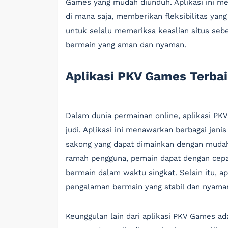
Games yang mudah diunduh. Aplikasi ini m
di mana saja, memberikan fleksibilitas yan
untuk selalu memeriksa keaslian situs se
bermain yang aman dan nyaman.
Aplikasi PKV Games Terba
Dalam dunia permainan online, aplikasi PK
judi. Aplikasi ini menawarkan berbagai jen
sakong yang dapat dimainkan dengan mudah
ramah pengguna, pemain dapat dengan cepa
bermain dalam waktu singkat. Selain itu, ap
pengalaman bermain yang stabil dan nyaman,
Keunggulan lain dari aplikasi PKV Games a