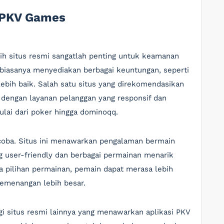
 PKV Games
ih situs resmi sangatlah penting untuk keamanan
biasanya menyediakan berbagai keuntungan, seperti
bih baik. Salah satu situs yang direkomendasikan
 dengan layanan pelanggan yang responsif dan
ulai dari poker hingga dominoqq.
coba. Situs ini menawarkan pengalaman bermain
user-friendly dan berbagai permainan menarik
 pilihan permainan, pemain dapat merasa lebih
emenangan lebih besar.
gi situs resmi lainnya yang menawarkan aplikasi PKV