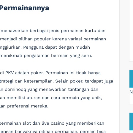
Permainannya
 menawarkan berbagai jenis permainan kartu dan
menjadi pilihan populer karena variasi permainan
nggiurkan. Pengguna dapat dengan mudah
menikmati pengalaman bermain yang seru.
di PKV adalah poker. Permainan ini tidak hanya
rategi dan keterampilan. Selain poker, terdapat juga
 dan dominoqq yang menawarkan tantangan dan
N
nan memiliki aturan dan cara bermain yang unik,
an preferensi mereka.
 permainan slot dan live casino yang memberikan
Dengan banyaknya pilihan permainan, pemain bisa