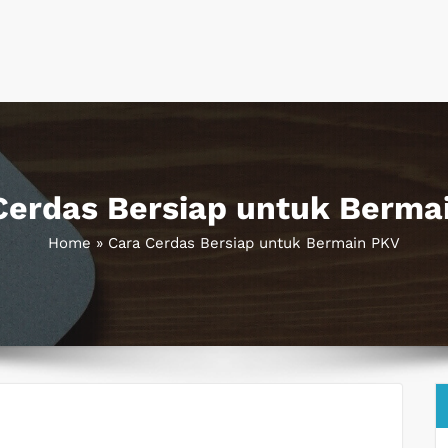
Cerdas Bersiap untuk Berma
Home
»
Cara Cerdas Bersiap untuk Bermain PKV