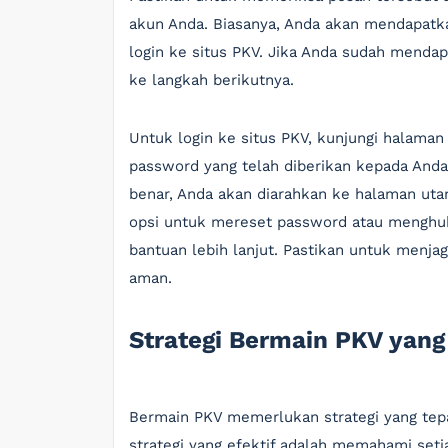
akun Anda. Biasanya, Anda akan mendapatk
login ke situs PKV. Jika Anda sudah mendap
ke langkah berikutnya.
Untuk login ke situs PKV, kunjungi halaman
password yang telah diberikan kepada Anda
benar, Anda akan diarahkan ke halaman utam
opsi untuk mereset password atau menghu
bantuan lebih lanjut. Pastikan untuk menjag
aman.
Strategi Bermain PKV yang 
Bermain PKV memerlukan strategi yang tep
strategi yang efektif adalah memahami seti