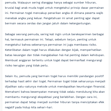
pemuda. Walaupun sering dianggap hanya sebagai sumber hiburan,
krusial bagi anak muda togel untuk mengetahui prinsip dasar permainan
ini. Permainan togel mencakup penarikan angka di dimana peserta wajib
menebak angka yang keluar. Pengetahuan ini amat penting agar dapat
bermain secara cerdas dan jangan jatuh dalam ketergantungan.
Sebagai seorang pemuda, sering kali ingin untuk bereksperimen berbagai
hal, termasuk permainan ini. Tetapi, sebelum terjun, penting untuk
mengetahui bahwa sebenarnya permainan ini juga membawa risiko.
Keterlibatan dalam togel harus dilakukan dengan bijak, memperhatikan
batas keuangan dan tidak mengabaikan hal-hal penting dalam kehidupan.
Membuat anggaran tertentu untuk togel dapat bermanfaat mengurangi
risiko kerugian yang tidak perlu.
Selain itu, pemuda yang bermain togel harus memiliki pandangan positif
terhadap hasil akhir dari togel. Permainan togel tidak seharusnya menjadi
dijadikan satu-satunya metode untuk mendapatkan keuntungan finansial.
Memahami bahwa kesempatan menang tidak selalu mendukung kita akan
membantu mengurangi ekspektasi yang berlebihan. Dengan cara ini,
permainan dapat tetap menjadi sumber hiburan tanpa menciptakan efek
negatif pada hidup kita sehari-hari.