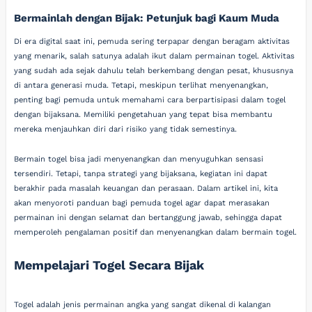
Bermainlah dengan Bijak: Petunjuk bagi Kaum Muda
Di era digital saat ini, pemuda sering terpapar dengan beragam aktivitas
yang menarik, salah satunya adalah ikut dalam permainan togel. Aktivitas
yang sudah ada sejak dahulu telah berkembang dengan pesat, khususnya
di antara generasi muda. Tetapi, meskipun terlihat menyenangkan,
penting bagi pemuda untuk memahami cara berpartisipasi dalam togel
dengan bijaksana. Memiliki pengetahuan yang tepat bisa membantu
mereka menjauhkan diri dari risiko yang tidak semestinya.
Bermain togel bisa jadi menyenangkan dan menyuguhkan sensasi
tersendiri. Tetapi, tanpa strategi yang bijaksana, kegiatan ini dapat
berakhir pada masalah keuangan dan perasaan. Dalam artikel ini, kita
akan menyoroti panduan bagi pemuda togel agar dapat merasakan
permainan ini dengan selamat dan bertanggung jawab, sehingga dapat
memperoleh pengalaman positif dan menyenangkan dalam bermain togel.
Mempelajari Togel Secara Bijak
Togel adalah jenis permainan angka yang sangat dikenal di kalangan