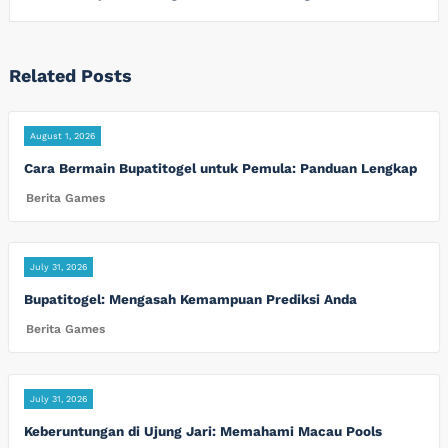
Related Posts
August 1, 2026
Cara Bermain Bupatitogel untuk Pemula: Panduan Lengkap
Berita Games
July 31, 2026
Bupatitogel: Mengasah Kemampuan Prediksi Anda
Berita Games
July 31, 2026
Keberuntungan di Ujung Jari: Memahami Macau Pools