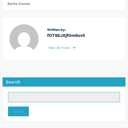
Berita Games
Written by:
fOT8EJXjf0m8ov5
View All Posts
Search
Search