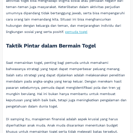
aktivitas togel bisa menghadapi stigma sosial atau penilaian negatif dari
teman-teman juga masyarakat. Keterlibatan dalam aktivitas perjudian
umumnya dipandang tidak bertanggung jawab, serta bisa mempengaruhi
cara orang lain memandang kita. Situasi ini bisa menghancurkan
hubungan dengan keluarga dan teman, dan menjarangkan individu dari
lingkungan sosial yang serta positif.
pemuda togel
Taktik Pintar dalam Bermain Togel
Saat memainkan togel, penting bagi pemuda untuk memahami
bahwasanya strategi yang tepat dapat memperbesar peluang menang.
Salah satu strategi yang dapat dijalankan adalah melaksanakan penelitian
mendalam pada angka-angka yang kerap keluar. Dengan merekam hasil
pasaran sebelumnya, pemuda dapat mengidentifikasi pola dan tren yg
mungkin berulang. Hal ini bukan hanya membantu untuk membuat
keputusan yang lebih baik baik, tetapi juga meningkatkan pengalaman dan
pengetahuan dalam dunia togel.
Di samping itu, manajemen finansial adalah aspek krusial yang harus
diperhatikan anak muda. Anak muda disarankan menentukan budget
khusus untuk memainkan togel serta tidak melewati batas tersebut.