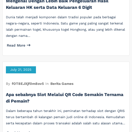
Mengenal Dengan Lebih Baik Pengeluaran Hasil
Keluaran HK serta Data Keluaran 6 Digit
Dunia telah menjadi komponen dalam tradisi populer pada berbagai
negara-negara, seperti Indonesia. Satu game yang paling sangat terkenal
ialah permainan togel, khususnya togel Hongkong, atau yang lebih dikenal
dengan nama…
Read More
July 21, 2025
By
fOT8EJXjf0m8ov5
In
Berita Games
Apa sebabnya Slot Melalui QR Code Semakin Ternama
di Pemain?
Dalam beberapa tahun terakhir ini, peminatan terhadap slot dengan QRIS
terus bertambah di kalangan pemain judi online di Indonesia. Kemudahan
serta kecepatan dalam proses transaksi adalah salah satu alasan utama…