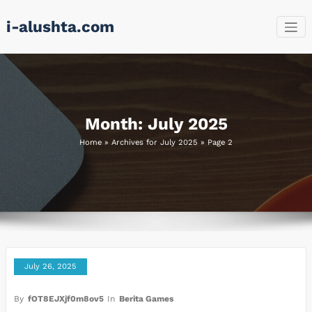
Skip
i-alushta.com
to
content
Month:
July 2025
Home
»
Archives for July 2025
»
Page 2
July 26, 2025
By
fOT8EJXjf0m8ov5
In
Berita Games