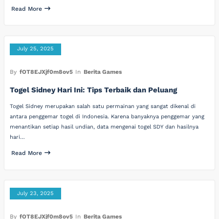
Read More
July 25, 2025
By
fOT8EJXjf0m8ov5
In
Berita Games
Togel Sidney Hari Ini: Tips Terbaik dan Peluang
Togel Sidney merupakan salah satu permainan yang sangat dikenal di
antara penggemar togel di Indonesia. Karena banyaknya penggemar yang
menantikan setiap hasil undian, data mengenai togel SDY dan hasilnya
hari…
Read More
July 23, 2025
By
fOT8EJXjf0m8ov5
In
Berita Games